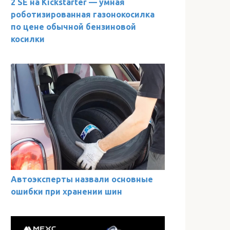
2 SE на Kickstarter — умная
роботизированная газонокосилка
по цене обычной бензиновой
косилки
Автоэксперты назвали основные
ошибки при хранении шин