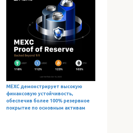
MEXC демонстрирует высокую
финансовую устойчивость,
обеспечив более 100% резервное
покрытие по основным активам