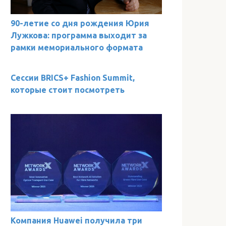
90-летие со дня рождения Юрия
Лужкова: программа выходит за
рамки мемориального формата
Сессии BRICS+ Fashion Summit,
которые стоит посмотреть
Компания Huawei получила три