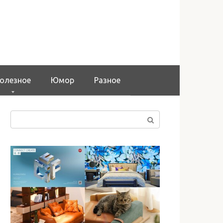
олезное
Юмор
Разное
Поиск: