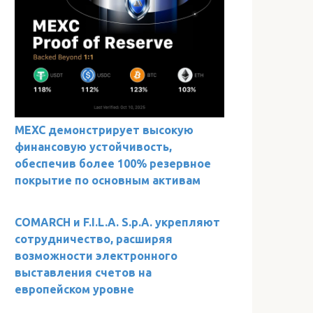
MEXC демонстрирует высокую
финансовую устойчивость,
обеспечив более 100% резервное
покрытие по основным активам
COMARCH и F.I.L.A. S.p.A. укрепляют
сотрудничество, расширяя
возможности электронного
выставления счетов на
европейском уровне