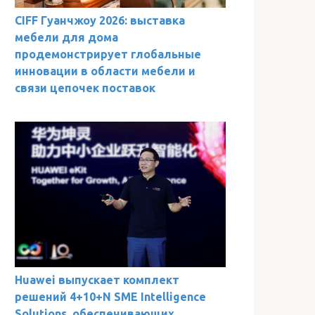
CIFF Гуанчжоу 2026: выставка
мебели для дома
продемонстрирует глобальные
инновации в области мебели и
связи цепочек поставок
Huawei выпускает комплект
решений 4+10+N SME Intelligence
Solutions, обеспечивающих