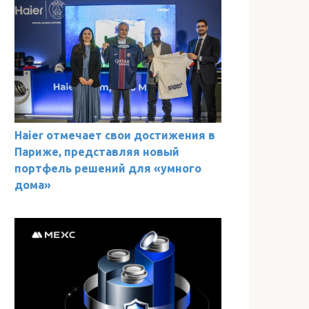
Haier отмечает свои достижения в
Париже, представляя новый
портфель решений для «умного
дома»