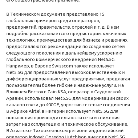
В Техническом документе представлено 15
глобальных примеров среди операторов,
предприятий, правительств, отраслей и т. д. В нем
подробно рассказывается о предыстории, ключевых
технологиях, преимуществах для бизнеса и решениях,
предоставляются рекомендации по созданию сетей
следующего поколения и дальнейшему ускорению
глобального коммерческого внедрения Net5.5G.
Например, в Европе Swisscom также использует
Net5.5G для предоставления высококачественных и
дифференцированных услуг предприятиям, предлагая
пользователям более гибкие и надежные услуги. На
Ближнем Востоке Zain KSA, оператор в Саудовской
Аравии, использовал Net5.5G для модернизации своих
каналов связи до 400GE, упростив сетевые соединения.
В Африке Airtel в Нигерии использует Net5.5G для
повышения производительности сети и снижения
затрат на эксплуатацию и техническое обслуживание.
В Азиатско-Тихоокеанском регионе индонезийский
оператор Indosat Ooredoo Hutchison внедрил Net5.5G