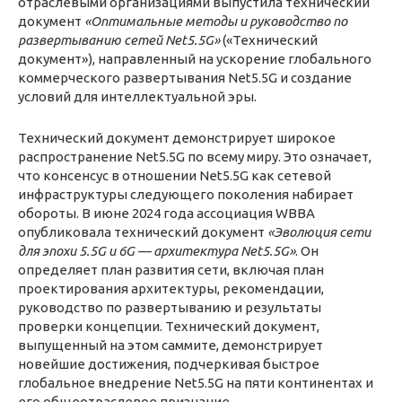
отраслевыми организациями выпустила технический
документ
«Оптимальные методы и руководство по
развертыванию сетей Net5.5G»
(«Технический
документ»), направленный на ускорение глобального
коммерческого развертывания Net5.5G и создание
условий для интеллектуальной эры.
Технический документ демонстрирует широкое
распространение Net5.5G по всему миру. Это означает,
что консенсус в отношении Net5.5G как сетевой
инфраструктуры следующего поколения набирает
обороты. В июне 2024 года ассоциация WBBA
опубликовала технический документ
«Эволюция сети
для эпохи 5.5G и 6G — архитектура Net5.5G»
. Он
определяет план развития сети, включая план
проектирования архитектуры, рекомендации,
руководство по развертыванию и результаты
проверки концепции. Технический документ,
выпущенный на этом саммите, демонстрирует
новейшие достижения, подчеркивая быстрое
глобальное внедрение Net5.5G на пяти континентах и
его общеотраслевое признание.