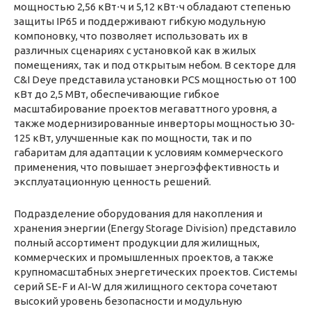
мощностью 2,56 кВт⋅ч и 5,12 кВт⋅ч обладают степенью
защиты IP65 и поддерживают гибкую модульную
компоновку, что позволяет использовать их в
различных сценариях с установкой как в жилых
помещениях, так и под открытым небом. В секторе для
C&I Deye представила установки PCS мощностью от 100
кВт до 2,5 МВт, обеспечивающие гибкое
масштабирование проектов мегаваттного уровня, а
также модернизированные инверторы мощностью 30-
125 кВт, улучшенные как по мощности, так и по
габаритам для адаптации к условиям коммерческого
применения, что повышает энергоэффективность и
эксплуатационную ценность решений.
Подразделение оборудования для накопления и
хранения энергии (Energy Storage Division) представило
полный ассортимент продукции для жилищных,
коммерческих и промышленных проектов, а также
крупномасштабных энергетических проектов. Системы
серий SE-F и AI-W для жилищного сектора сочетают
высокий уровень безопасности и модульную