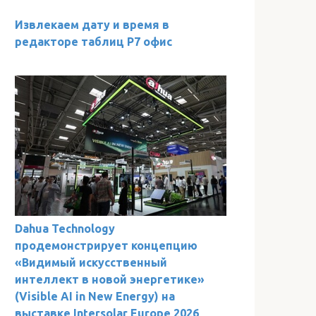
Извлекаем дату и время в
редакторе таблиц Р7 офис
Dahua Technology
продемонстрирует концепцию
«Видимый искусственный
интеллект в новой энергетике»
(Visible AI in New Energy) на
выставке Intersolar Europe 2026