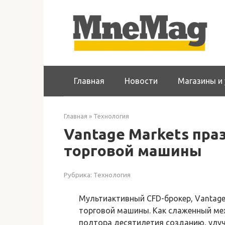
Перейти
к
контенту
Главная
Новости
Магазины и 
Главная
»
Технология
Vantage Markets пра
торговой машины
Рубрика:
Технология
Мультиактивный CFD-брокер, Vantage
торговой машины. Как слаженный ме
полтора десятилетия созданию, улу