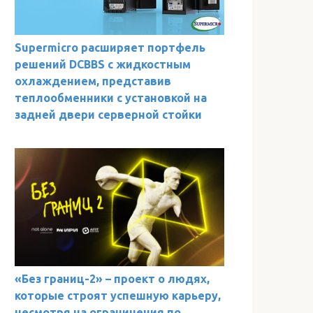
Supermicro расширяет портфель
решений DCBBS с жидкостным
охлаждением, представив
теплообменники с установкой на
задней двери серверной стойки
«Без границ-2» – проект о людях,
которые строят успешную карьеру,
несмотря на ограничения по