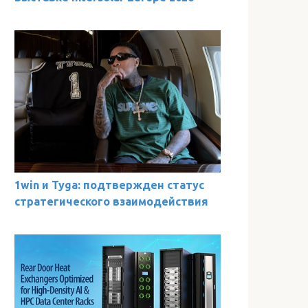
1win и Tyga: подтвержден статус
стратегического взаимодействия