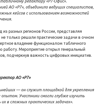
 табличному редактору «Р7-Офис».
нией АО «Р7», объединило ведущих специалистов,
ожных кейсов с использованием возможностей
чения.
д из разных регионов России, представляя
 не только решали практические задачи в очном
пертное владение функционалом табличного
ю работу. Мероприятие открыл генеральный
ов, подчеркнув важность цифровых инициатив.
иректор АО «Р7»
ьнейших — он служит площадкой для укрепления
а опытом. Участники смогли глубже изучить
их в сложных практических задачах».