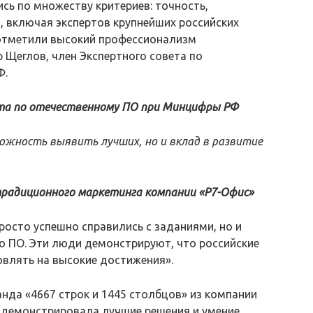
сь по множеству критериев: точность,
 включая экспертов крупнейших российских
отметили высокий профессионализм
р Щеглов, член Экспертного совета по
Ф.
ета по отечественному ПО при Минцифры РФ
ожность выявить лучших, но и вклад в развитие
традиционного маркетинга компании «Р7-Офис»
росто успешно справились с заданиями, но и
о ПО. Эти люди демонстрируют, что российские
влять на высокие достижения».
да «4667 строк и 1445 столбцов» из компании
родемонстрировала лучшие решения и умение