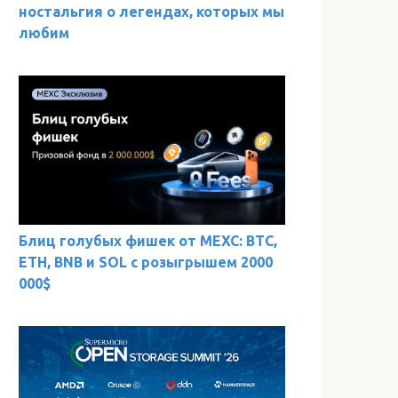
ностальгия о легендах, которых мы
любим
Блиц голубых фишек от MEXC: BTC,
ETH, BNB и SOL с розыгрышем 2000
000$