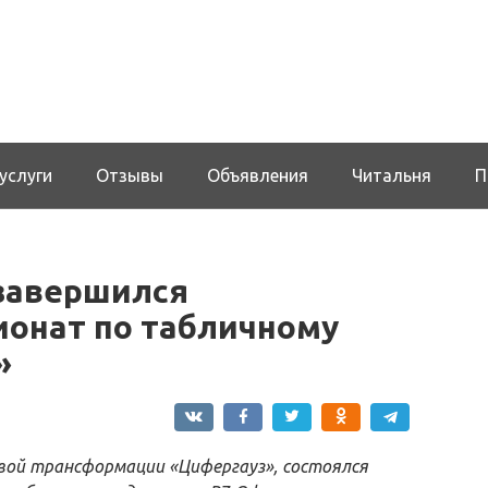
услуги
Отзывы
Объявления
Читальня
П
 завершился
ионат по табличному
»
вой трансформации «Цифергауз», состоялся