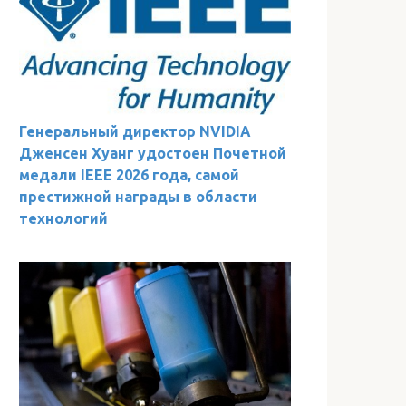
Генеральный директор NVIDIA
Дженсен Хуанг удостоен Почетной
медали IEEE 2026 года, самой
престижной награды в области
технологий