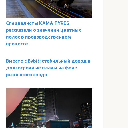
Специалисты KAMA TYRES
рассказали о значении цветных
полос в производственном
процессе
Вместе с Bybit: стабильный доход и
долгосрочные планы на фоне
рыночного спада