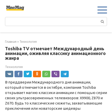
Перейти
к
контенту
Поиск:
Главная
»
Технология
Toshiba TV отмечает Международный день
анимации, оживляя классику анимационного
жанра
Технология
В преддверии Международного дня анимации,
который отмечается в октябре, компания Toshiba
открывает магию классики анимации с помощью серии
своих ультрасовременных телевизоров: X9900, Z870 и
Z670. Будь то классические сюжеты, захватывающие
приключения или новаторские шедевры