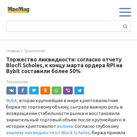
Перейти
к
контенту
Поиск:
Главная
»
Технология
Торжество ликвидности: согласно отчету
Blocfi Scholes, к концу марта ордера RPI на
Bybit составили более 50%
Технология
Bybit
, вторая крупнейшая в мире криптовалютная
биржа по торговому объему, сыграла важную роль в
возвращении стабильности рынка и восстановила
значительный торговый объем после крупнейшего в
истории криптовалют
взлома
. Согласно глубокому
анализу ликвидности от Block Scholes
, биржа приняла