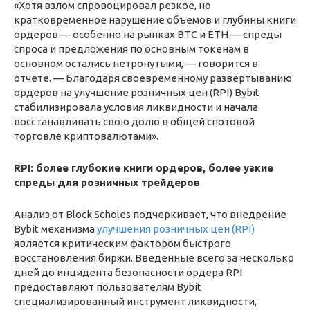
«Хотя взлом спровоцировал резкое, но
кратковременное нарушение объемов и глубины книги
ордеров — особенно на рынках BTC и ETH — спреды
спроса и предложения по основным токенам в
основном остались нетронутыми, — говорится в
отчете. — Благодаря своевременному развертыванию
ордеров на улучшение розничных цен (RPI) Bybit
стабилизировала условия ликвидности и начала
восстанавливать свою долю в общей спотовой
торговле криптовалютами».
RPI: более глубокие книги ордеров, более узкие
спреды для розничных трейдеров
Анализ от Block Scholes подчеркивает, что внедрение
Bybit механизма
улучшения
розничных цен (RPI)
является критическим фактором быстрого
восстановления биржи. Введенные всего за несколько
дней до инцидента безопасности ордера RPI
предоставляют пользователям Bybit
специализированный инструмент ликвидности,