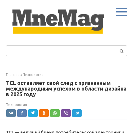
Перейти
к
контенту
Поиск:
Главная
»
Технология
TCL оставляет свой след с признанным
международным успехом в области дизайна
в 2025 году
Технология
TCL — ведущий бренд потребительской электроники