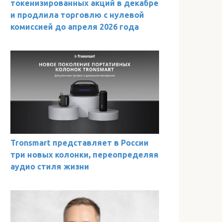
токенизированных акций в декабре
и продлила торговлю с нулевой
комиссией до апреля 2026 года
Tronsmart представляет в России
три новых колонки, переопределяя
аудио стиля жизни