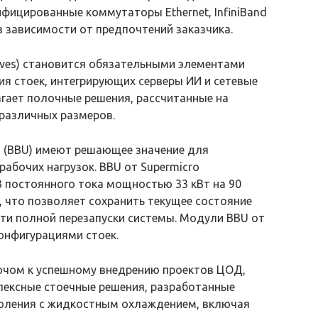
ифицированные коммутаторы Ethernet, InfiniBand
в зависимости от предпочтений заказчика.
lves) становится обязательными элементами
я стоек, интегрирующих серверы ИИ и сетевые
агает полочные решения, рассчитанные на
 различных размеров.
я (BBU) имеют решающее значение для
абочих нагрузок. BBU от Supermicro
В постоянного тока мощностью 33 кВт на 90
, что позволяет сохранить текущее состояние
ти полной перезапуски системы. Модули BBU от
онфигурациями стоек.
лючом к успешному внедрению проектов ЦОД,
плексные стоечные решения, разработанные
коления с жидкостным охлаждением, включая