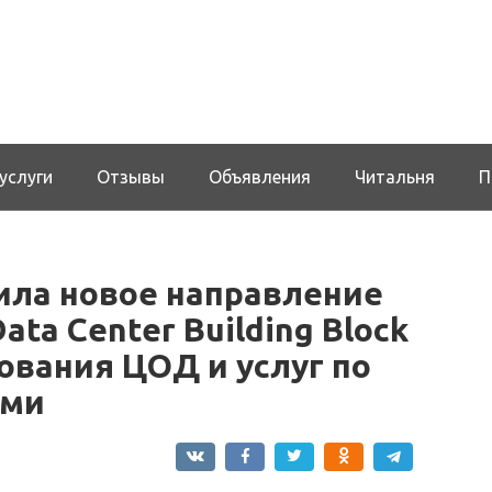
услуги
Отзывы
Объявления
Читальня
П
ила новое направление
ta Center Building Block
дования ЦОД и услуг по
ами