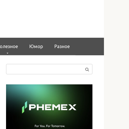
олезное
Юмор
Разное
Поиск: