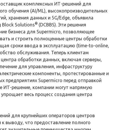
, поставщик комплексных ИТ-решений для
ого обучения (AI/ML), высокопроизводительных
ий, хранения данных и 5G/Edge, объявила
®
 Block Solutions
(DCBBS). Эти решения
ие бизнеса для Supermicro, позволяющее
ывать и строить полноценные центры обработки
ая сроки ввода в эксплуатацию (time-to-online,
обство обслуживания. Теперь клиентам
 центра обработки данных, включая серверы,
печение для управления, инфраструктуру
электрические компоненты, протестированные и
х предприятиях Supermicro перед отправкой
ое ИТ-решение, компании могут напрямую
о упрощает весь процесс создания центра
шений для крупнейших операторов центров
 к выводу, что предоставление полного
сет значительные преимущества многим