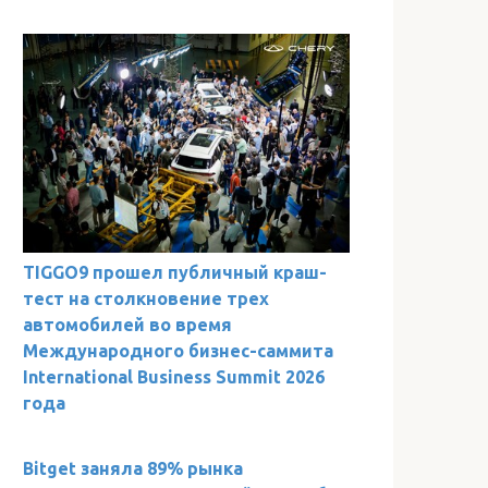
TIGGO9 прошел публичный краш-
тест на столкновение трех
автомобилей во время
Международного бизнес-саммита
International Business Summit 2026
года
Bitget заняла 89% рынка