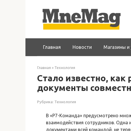
Перейти
к
контенту
Главная
Новости
Магазины и 
Главная
»
Технология
Стало известно, как
документы совместн
Рубрика:
Технология
В «Р7-Команда» предусмотрено мно
взаимодействия сотрудников. Одна 
документами всей командой, не теряя