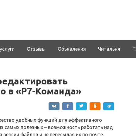
услуги
Отзывы
Объявления
Читальня
П
 редактировать
о в «Р7-Команда»
жество удобных функций для эффективного
из самых полезных – возможность работать над
 версии файлов и не пересылая их по почте.