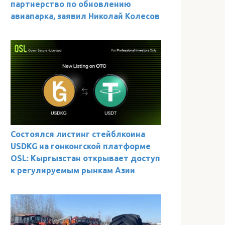
партнерство по обновлению
авиапарка, заявил Николай Колесов
Состоялся листинг стейблкоина
USDKG на гонконгской платформе
OSL: Кыргызстан открывает доступ
к регулируемым рынкам Азии