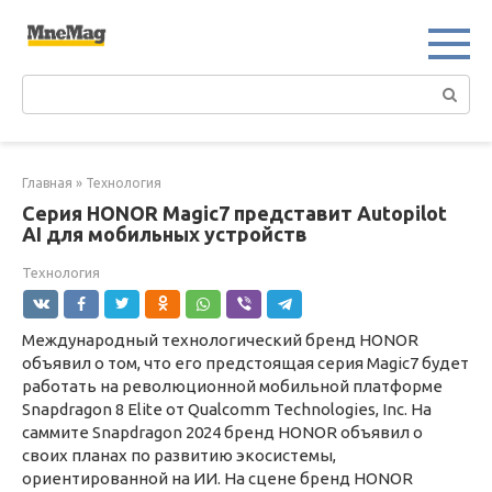
Перейти
к
контенту
Поиск:
Главная
»
Технология
Серия HONOR Magic7 представит Autopilot
AI для мобильных устройств
Технология
Международный технологический бренд HONOR
объявил о том, что его предстоящая серия Magic7 будет
работать на революционной мобильной платформе
Snapdragon 8 Elite от Qualcomm Technologies, Inc. На
саммите Snapdragon 2024 бренд HONOR объявил о
своих планах по развитию экосистемы,
ориентированной на ИИ. На сцене бренд HONOR