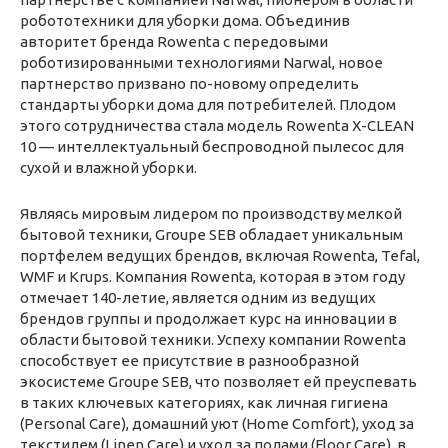
робототехники для уборки дома. Объединив
авторитет бренда Rowenta с передовыми
роботизированными технологиями Narwal, новое
партнерство призвано по-новому определить
стандарты уборки дома для потребителей. Плодом
этого сотрудничества стала модель Rowenta X-CLEAN
10 — интеллектуальный беспроводной пылесос для
сухой и влажной уборки.
Являясь мировым лидером по производству мелкой
бытовой техники, Groupe SEB обладает уникальным
портфелем ведущих брендов, включая Rowenta, Tefal,
WMF и Krups. Компания Rowenta, которая в этом году
отмечает 140-летие, является одним из ведущих
брендов группы и продолжает курс на инновации в
области бытовой техники. Успеху компании Rowenta
способствует ее присутствие в разнообразной
экосистеме Groupe SEB, что позволяет ей преуспевать
в таких ключевых категориях, как личная гигиена
(Personal Care), домашний уют (Home Comfort), уход за
текстилем (Linen Care) и уход за полами (Floor Care), в