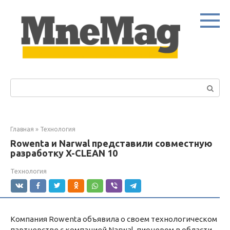
Перейти
к
контенту
Поиск:
Главная
»
Технология
Rowenta и Narwal представили совместную
разработку X-CLEAN 10
Технология
Компания Rowenta объявила о своем технологическом
партнерстве с компанией Narwal, пионером в области