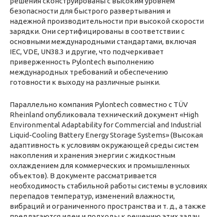
решения сконструированы с высоким уровнем
безопасности для быстрого развертывания и
надежной производительности при высокой скорости
зарядки. Они сертифицированы в соответствии с
основными международными стандартами, включая
IEC, VDE, UN38.3 и другие, что подчеркивает
приверженность Pylontech выполнению
международных требований и обеспечению
готовности к выходу на различные рынки.
Параллельно компания Pylontech совместно с TÜV
Rheinland опубликовала технический документ «High
Environmental Adaptability for Commercial and Industrial
Liquid-Cooling Battery Energy Storage Systems» (Высокая
адаптивность к условиям окружающей среды систем
накопления и хранения энергии с жидкостным
охлаждением для коммерческих и промышленных
объектов). В документе рассматривается
необходимость стабильной работы системы в условиях
перепадов температур, изменений влажности,
вибраций и ограниченного пространства и т. д., а также
предлагаются идеи и подходы к решению этих задач.