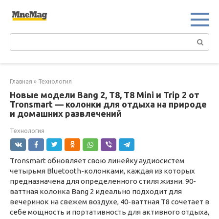
Перейти
к
контенту
Поиск:
Главная
»
Технология
Новые модели Bang 2, T8, T8 Mini и Trip 2 от
Tronsmart — колонки для отдыха на природе
и домашних развлечений
Технология
Tronsmart обновляет свою линейку аудиосистем
четырьмя Bluetooth-колонками, каждая из которых
предназначена для определенного стиля жизни. 90-
ваттная колонка Bang 2 идеально подходит для
вечеринок на свежем воздухе, 40-ваттная T8 сочетает в
себе мощность и портативность для активного отдыха,