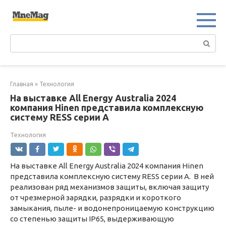
Перейти
к
контенту
Поиск:
Главная
»
Технология
На выставке All Energy Australia 2024
компания Hinen представила комплексную
систему RESS серии A
Технология
На выставке All Energy Australia 2024 компания Hinen
представила комплексную систему RESS серии A. В ней
реализован ряд механизмов защиты, включая защиту
от чрезмерной зарядки, разрядки и короткого
замыкания, пыле- и водонепроницаемую конструкцию
со степенью защиты IP65, выдерживающую