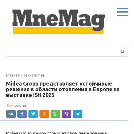
Перейти
к
контенту
Поиск:
Главная
»
Технология
Midea Group представляет устойчивые
решения в области отопления в Европе на
выставке ISH 2025
Технология
Midea Group демонстрирует свои передовые и