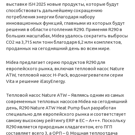
выставке ISH 2025 новые продукты, которые будут
способствовать дальнейшему сокращению
потребления энергии благодаря набору
инновационных функций, главными из которых будут
решения в области отопления R290. Применяя R290 в
больших масштабах, Midea удалось сократить выбросы
CO2 на 3,715 млн тонн благодаря 6,2 млн комплектов,
проданных на сегодняшний день во всем мире.
Midea предлагает серию продуктов R290 для
европейского рынка, включая тепловой насос Nature
ATW, тепловой насос H-Pack, водонагреватели серии
Vita и решение iEasyEnergy.
Тепловой насос Nature ATW – Являясь одним из самых
современных тепловых насосов Midea на сегодняшний
день, R290 Nature ATW Heat Pump был разработан
специально для
европейского рынка и соответствует
самому высокому рейтингу ERP в ЕС – A+++. Поскольку
R290 является природным хладагентом, его ПГП
составляет всего 3, а ОРП – 0. Мощная теплоотдача