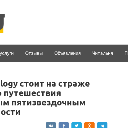
услуги
Отзывы
Объявления
Читальня
П
logy стоит на страже
о путешествия
ым пятизвездочным
ности