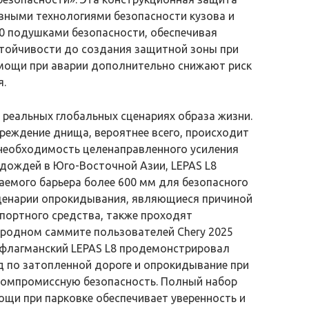
вными технологиями безопасности кузова и
0 подушками безопасности, обеспечивая
стойчивости до создания защитной зоны при
мощи при аварии дополнительно снижают риск
я.
а реальных глобальных сценариях образа жизни.
реждение днища, вероятнее всего, происходит
т необходимость целенаправленного усиления
дождей в Юго-Восточной Азии, LEPAS L8
аемого барьера более 600 мм для безопасного
ценарии опрокидывания, являющиеся причиной
спортного средства, также проходят
родном саммите пользователей Chery 2025
it) флагманский LEPAS L8 продемонстрировал
д по затопленной дороге и опрокидывание при
компромиссную безопасность. Полный набор
ощи при парковке обеспечивает уверенность и