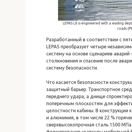
LEPAS L8 is engineered with a wading de
roads (P
Разработанный в соответствии с пят
LEPAS преобразует четыре независи
систему на основе сценариев аварий
столкновения и спасение после авар
систему безопасности.
Что касается безопасности конструкц
защитный барьер. Транспортное сре
переднего удара, а днище спроектир
поперечным плоскостям для эффектив
целостности кабины. В конструкции 
и алюминия, в том числе 22 % горяч
сверхвысокопрочная сталь 1500 МПа 
формирования «капсулы мобильной б