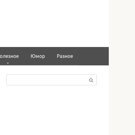
олезное
Юмор
Разное
Поиск: