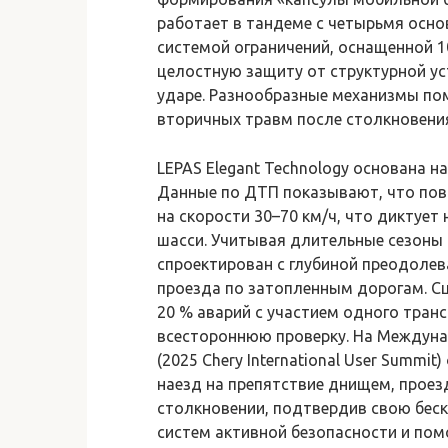
работает в тандеме с четырьмя осно
системой ограничений, оснащенной 1
целостную защиту от структурной у
ударе. Разнообразные механизмы по
вторичных травм после столкновени
LEPAS Elegant Technology основана н
Данные по ДТП показывают, что пов
на скорости 30–70 км/ч, что диктуе
шасси. Учитывая длительные сезоны 
спроектирован с глубиной преодолев
проезда по затопленным дорогам. С
20 % аварий с участием одного тран
всестороннюю проверку. На Междуна
(2025 Chery International User Summ
наезд на препятствие днищем, проез
столкновении, подтвердив свою бес
систем активной безопасности и пом