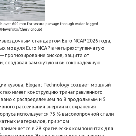
pth over 600 mm for secure passage through water-logged
RNewsfoto/Chery Group)
извездочным стандартом Euro NCAP 2026 года,
мых модуля Euro NCAP в четырехступенчатую
 — прогнозирование рисков, защита от
ии, создавая замкнутую и высоконадежную
ии кузова, Elegant Technology создает мощный
дство имеет конструкцию тринаправленного
овано с распределением по 8 продольным и 5
ного рассеивания энергии и сохранения
корпуса используется 75 % высокопрочной стали
екатных материалов, при этом
применяется в 28 критических компонентах для
езопасности». Эта конструкционная защита