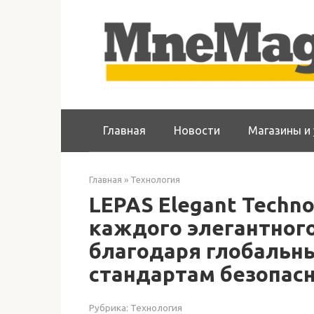
Перейти
к
контенту
Главная
Новости
Магазины и 
Главная
»
Технология
LEPAS Elegant Techno
каждого элегантног
благодаря глобальн
стандартам безопас
Рубрика:
Технология