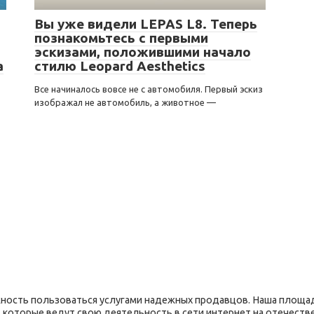
Вы уже видели LEPAS L8. Теперь
познакомьтесь с первыми
эскизами, положившими начало
а
стилю Leopard Aesthetics
Все начиналось вовсе не с автомобиля. Первый эскиз
изображал не автомобиль, а животное —
ость пользоваться услугами надежных продавцов. Наша площад
 которые ведут свою деятельность в сети интернет на отечеств