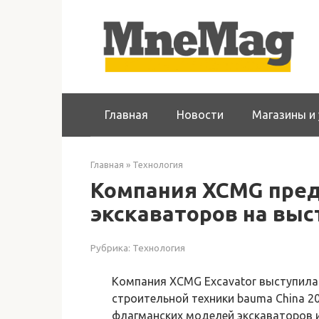
Перейти
к
контенту
Главная
Новости
Магазины и 
Главная
»
Технология
Компания XCMG пред
экскаваторов на выс
Рубрика:
Технология
Компания XCMG Excavator выступила 
строительной техники bauma China 2
флагманских моделей экскаваторов 