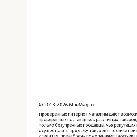
© 2018-2026 MneMag.ru
Проверенные интернет магазины дают возможн
проверенных поставщиков различных товаров,
только безупречные продавцы, чья репутаци
осуществлять продажу товаров и техники при
клиентам, пренебречь пожеланиями заказчика