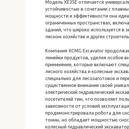
Модель XE35E отличается универсал
устойчивостью в сочетании с плавн
мощности и эффективности она идеа
ограниченных пространствах, включ
зданий, что широко используется в 
лесном хозяйстве и других строитель
Компания XCMG Excavator продолжае
линейки продуктов, уделяя особое 
применения, которые включают спе
лесного хозяйства и колесные экска
специально для лесозаготовок и пер
существенное внимание своей уникал
электрический гидравлический экск
посетителей тем, что позволяет пол
зависимости от условий эксплуатаци
продемонстрировала робота для снос
тонны, но обладает мощностью сноса
колесный гидравлический экскавато