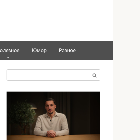
олезное
Юмор
Разное
Поиск: