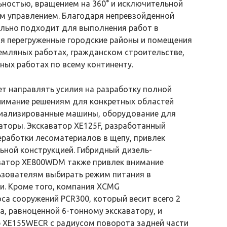
ьностью, вращением на 360° и исключительной
ым управлением. Благодаря непревзойденной
льно подходит для выполнения работ в
ая перегруженные городские районы и помещения
земляных работах, гражданском строительстве,
ных работах по всему континенту.
т направлять усилия на разработку полной
внимание решениям для конкретных областей
циализированные машины, оборудование для
ваторы. Экскаватор XE125F, разработанный
еработки лесоматериалов в щепу, привлек
ьной конструкцией. Гибридный дизель-
аватор XE800WDM также привлек внимание
ьзователям выбирать режим питания в
и. Кроме того, компания XCMG
а сооружений PCR300, который весит всего 2
, равноценной 6-тонному экскаватору, и
р XE155WECR с радиусом поворота задней части