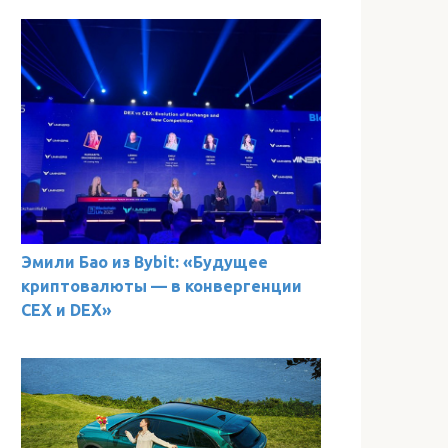
Эмили Бао из Bybit: «Будущее
криптовалюты — в конвергенции
CEX и DEX»