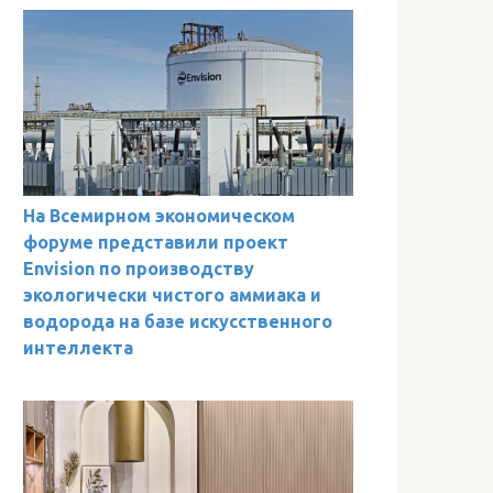
На Всемирном экономическом
форуме представили проект
Envision по производству
экологически чистого аммиака и
водорода на базе искусственного
интеллекта