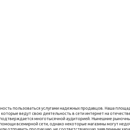
ость пользоваться услугами надежных продавцов. Наша площад
 которые ведут свою деятельность в сети интернет на отечеств
я подтверждается многотысячной аудиторией. Нынешние рыночн
 помощи всемирной сети, однако некоторые магазины могут недо
 или отправить продукцию, не соответствующую заявленным хара