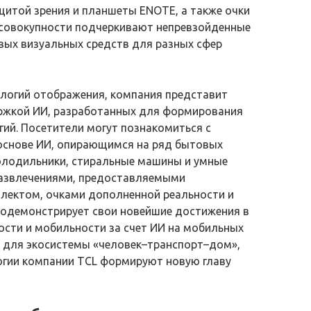
итой зрения и планшеты ENOTE, а также очки
 совокупности подчеркивают непревзойденные
вых визуальных средств для разных сфер
логий отображения, компания представит
ржкой ИИ, разработанных для формирования
ий. Посетители могут познакомиться с
основе ИИ, опирающимся на ряд бытовых
олодильники, стиральные машины и умные
развлечениями, предоставляемыми
ллектом, очками дополненной реальности и
родемонстрирует свои новейшие достижения в
сти и мобильности за счет ИИ на мобильных
х для экосистемы «человек–транспорт–дом»,
огии компании TCL формируют новую главу