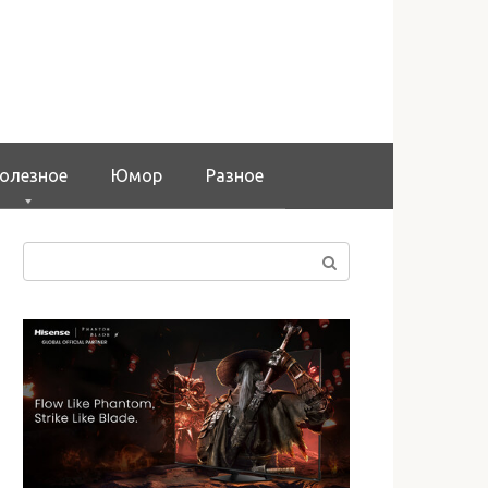
олезное
Юмор
Разное
Поиск: