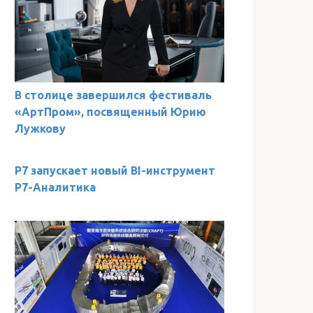
В столице завершился фестиваль
«АртПром», посвященный Юрию
Лужкову
Р7 запускает новый BI-инструмент
Р7-Аналитика