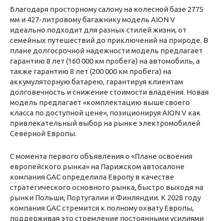
Благодаря просторному салону на колесной базе 2775
мм и 427-литровому багажнику модель AION V
идеально подходит для разных стилей жизни, от
семейных путешествий до приключений на природе. В
плане долгосрочной надежности модель предлагает
гарантию 8 лет (160 000 км пробега) на автомобиль, а
также гарантию 8 лет (200 000 км пробега) на
аккумуляторную батарею, гарантируя клиентам
долговечность и снижение стоимости владения. Новая
модель предлагает «комплектацию выше своего
класса по доступной цене», позиционируя AION V как
привлекательный выбор на рынке электромобилей
Северной Европы.
С момента первого объявления о «Плане освоения
европейского рынка» на Парижском автосалоне
компания GAC определила Европу в качестве
стратегического основного рынка, быстро выходя на
рынки Польши, Португалии и Финляндии. К 2028 году
компания GAC стремится к полному охвату Европы,
поддерживая это стремление постоянными усилиями