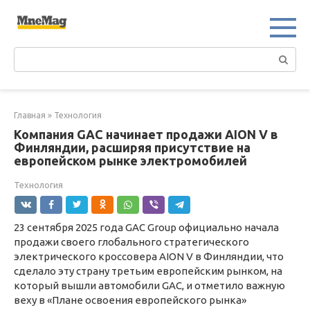
Перейти
к
контенту
Поиск:
Главная
»
Технология
Компания GAC начинает продажи AION V в
Финляндии, расширяя присутствие на
европейском рынке электромобилей
Технология
23 сентября 2025 года GAC Group официально начала
продажи своего глобального стратегического
электрического кроссовера AION V в Финляндии, что
сделало эту страну третьим европейским рынком, на
который вышли автомобили GAC, и отметило важную
веху в «Плане освоения европейского рынка»