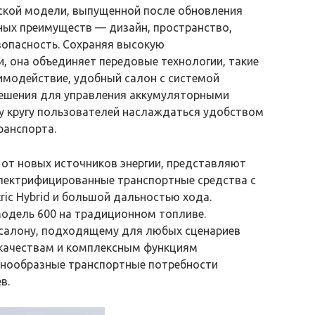
еской модели, выпущенной после обновления
ных преимуществ — дизайн, пространство,
зопасность. Сохраняя высокую
, она объединяет передовые технологии, такие
имодействие, удобный салон с системой
ешения для управления аккумуляторными
у кругу пользователей наслаждаться удобством
ранспорта.
м от новых источников энергии, представляют
электрифицированные транспортные средства с
tric Hybrid и большой дальностью хода.
одель 600 на традиционном топливе.
салону, подходящему для любых сценариев
качествам и комплексным функциям
знообразные транспортные потребности
в.