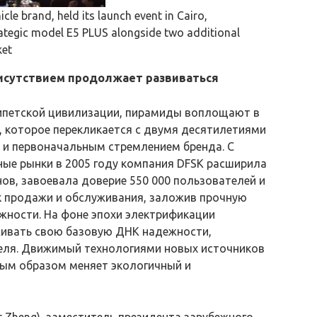
icle brand, held its launch event in Cairo,
strategic model E5 PLUS alongside two additional
ket
исутствием продолжает развиваться
ипетской цивилизации, пирамиды воплощают в
е, которое перекликается с двумя десятилетиями
 и первоначальным стремлением бренда. С
ные рынки в 2005 году компания DFSK расширила
онов, завоевала доверие 550 000 пользователей и
ек продажи и обслуживания, заложив прочную
ежности. На фоне эпохи электрификации
ивать свою базовую ДНК надежности,
теля. Движимый технологиями новых источников
ным образом меняет экологичный и
t Zheng), заместитель президента зарубежного