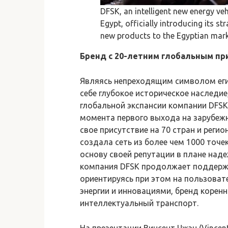
DFSK, an intelligent new energy veh
Egypt, officially introducing its 
new products to the Egyptian mar
Бренд с 20-летним глобальным пр
Являясь непреходящим символом ег
себе глубокое историческое наследи
глобальной экспансии компании DFSK
момента первого выхода на зарубеж
свое присутствие на 70 стран и реги
создала сеть из более чем 1000 точ
основу своей репутации в плане над
компания DFSK продолжает поддерж
ориентируясь при этом на пользова
энергии и инновациями, бренд корен
интеллектуальный транспорт.
На презентации Винсент Чжэн (Vincen