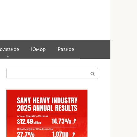
олезное
Юмор
Разное
Поиск: