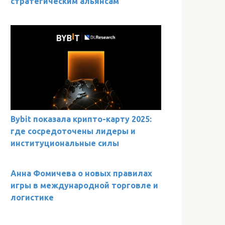
стратегическим альянсам
Bybit показала крипто-карту 2025:
где сосредоточены лидеры и
институциональные силы
Анна Фомичева о новых правилах
игры в международной торговле и
логистике