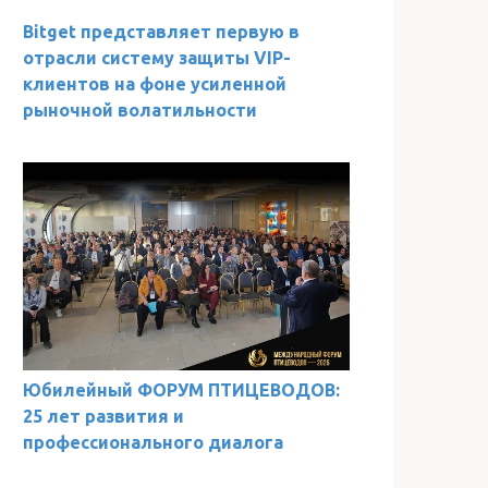
Bitget представляет первую в
отрасли систему защиты VIP-
клиентов на фоне усиленной
рыночной волатильности
Юбилейный ФОРУМ ПТИЦЕВОДОВ:
25 лет развития и
профессионального диалога