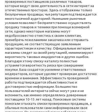
проверенных поставщиков различных товаров,
которые ведут свою деятельность в сети интернет на
отечественных просторах. Здесь отображены только
безупречные продавцы, чья репутация подтверждается
многотысячной аудиторией. Нынешние рыночные
условия позволяют беспрепятственно осуществлять
продажу товаров и техники при помощи всемирной
сети, однако некоторые магазины могут
недобросовестно отнестись к своим клиентам,
пренебречь пожеланиями заказчика или отправить
продукцию, не соответствующую заявленным
характеристикам и качеству. Официальные интернет
магазины следят за своей репутацией, минимизируют
вероятность таковых инцидентов и других ошибок.
Благодаря этому списку-каталогу полностью
устраняется вероятность риска при совершении
покупки. База создаётся усилиями ответственных
модераторов, которые уделяют проверкам достаточно
времени и внимания. Эффективность проведенной
работы подтверждается объективностью и
достоверностью информации. Большинство
пользователей интернета сейчас могут уже и не
вспомнить, как именно определялись доверенные
поставщики 10-15 лет назад. Поисковые системы
помогали отыскать списки проверенных продавцов, а
обычные пользователи сами информировали свое
окружение. По аналогичной схеме работает и наш