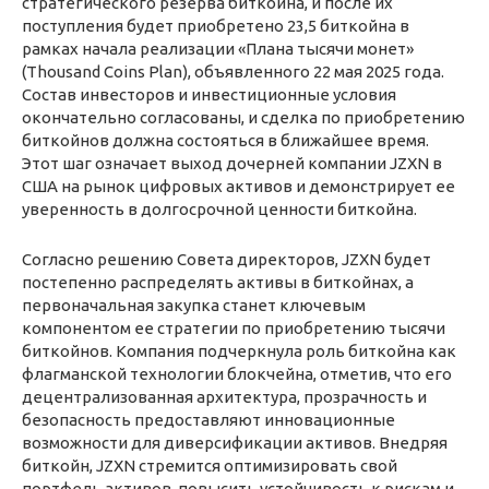
стратегического резерва биткойна, и после их
поступления будет приобретено 23,5 биткойна в
рамках начала реализации «Плана тысячи монет»
(Thousand Coins Plan), объявленного 22 мая 2025 года.
Состав инвесторов и инвестиционные условия
окончательно согласованы, и сделка по приобретению
биткойнов должна состояться в ближайшее время.
Этот шаг означает выход дочерней компании JZXN в
США на рынок цифровых активов и демонстрирует ее
уверенность в долгосрочной ценности биткойна.
Согласно решению Совета директоров, JZXN будет
постепенно распределять активы в биткойнах, а
первоначальная закупка станет ключевым
компонентом ее стратегии по приобретению тысячи
биткойнов. Компания подчеркнула роль биткойна как
флагманской технологии блокчейна, отметив, что его
децентрализованная архитектура, прозрачность и
безопасность предоставляют инновационные
возможности для диверсификации активов. Внедряя
биткойн, JZXN стремится оптимизировать свой
портфель активов, повысить устойчивость к рискам и