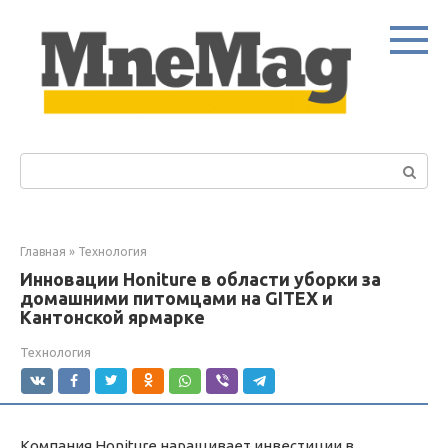
Перейти
к
контенту
Поиск:
Главная
»
Технология
Инновации Honiture в области уборки за
домашними питомцами на GITEX и
Кантонской ярмарке
Технология
Компания Honiture наращивает инвестиции в