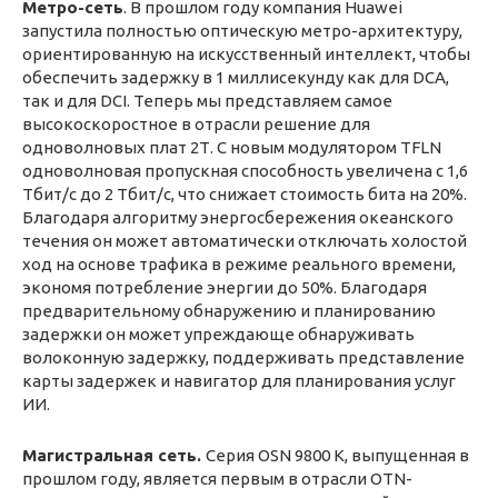
Метро-сеть
. В прошлом году компания Huawei
запустила полностью оптическую метро-архитектуру,
ориентированную на искусственный интеллект, чтобы
обеспечить задержку в 1 миллисекунду как для DCA,
так и для DCI. Теперь мы представляем самое
высокоскоростное в отрасли решение для
одноволновых плат 2Т. С новым модулятором TFLN
одноволновая пропускная способность увеличена с 1,6
Тбит/с до 2 Тбит/с, что снижает стоимость бита на 20%.
Благодаря алгоритму энергосбережения океанского
течения он может автоматически отключать холостой
ход на основе трафика в режиме реального времени,
экономя потребление энергии до 50%. Благодаря
предварительному обнаружению и планированию
задержки он может упреждающе обнаруживать
волоконную задержку, поддерживать представление
карты задержек и навигатор для планирования услуг
ИИ.
Магистральная сеть.
Серия OSN 9800 K, выпущенная в
прошлом году, является первым в отрасли OTN-