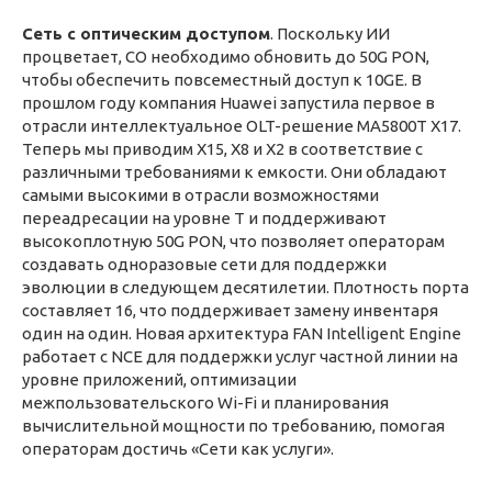
Сеть с оптическим доступом
. Поскольку ИИ
процветает, CO необходимо обновить до 50G PON,
чтобы обеспечить повсеместный доступ к 10GE. В
прошлом году компания Huawei запустила первое в
отрасли интеллектуальное OLT-решение MA5800T X17.
Теперь мы приводим X15, X8 и X2 в соответствие с
различными требованиями к емкости. Они обладают
самыми высокими в отрасли возможностями
переадресации на уровне T и поддерживают
высокоплотную 50G PON, что позволяет операторам
создавать одноразовые сети для поддержки
эволюции в следующем десятилетии. Плотность порта
составляет 16, что поддерживает замену инвентаря
один на один. Новая архитектура FAN Intelligent Engine
работает с NCE для поддержки услуг частной линии на
уровне приложений, оптимизации
межпользовательского Wi-Fi и планирования
вычислительной мощности по требованию, помогая
операторам достичь «Сети как услуги».