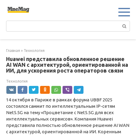
Перейти
к
контенту
Поиск:
Главная
»
Технология
Huawei представила обновленное решение
AI WAN с архитектурой, ориентированной на
ИИ, для ускорения роста операторов связи
Технология
14 октября в Париже в рамках форума UBBF 2025
состоялся саммит по интеллектуальным IP-сетям
Net5.5G на тему «Процветание с Net5.5G для всех
интеллектуальных сервисов». Компания Huawei
представила полностью обновленное решение AI WAN
с архитектурой, ориентированной на ИИ. Коренным