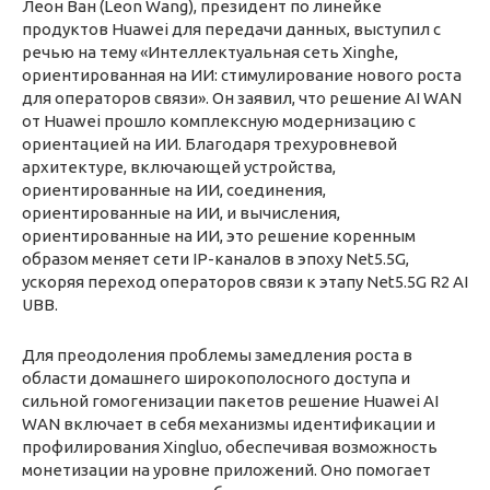
Леон Ван (Leon Wang), президент по линейке
продуктов Huawei для передачи данных, выступил с
речью на тему «Интеллектуальная сеть Xinghe,
ориентированная на ИИ: стимулирование нового роста
для операторов связи». Он заявил, что решение AI WAN
от Huawei прошло комплексную модернизацию с
ориентацией на ИИ. Благодаря трехуровневой
архитектуре, включающей устройства,
ориентированные на ИИ, соединения,
ориентированные на ИИ, и вычисления,
ориентированные на ИИ, это решение коренным
образом меняет сети IP-каналов в эпоху Net5.5G,
ускоряя переход операторов связи к этапу Net5.5G R2 AI
UBB.
Для преодоления проблемы замедления роста в
области домашнего широкополосного доступа и
сильной гомогенизации пакетов решение Huawei AI
WAN включает в себя механизмы идентификации и
профилирования Xingluo, обеспечивая возможность
монетизации на уровне приложений. Оно помогает