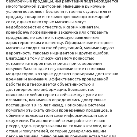
безупречные продавцы, чья репутация подтверждается
многотысячной аудиторией. Нынешние рыночные
условия позволяют беспрепятственно осуществлять
продажу товаров и техники при помощи всемирной
сети, однако некоторые магазины могут
недобросовестно отнестись к своим клиентам,
пренебречь пожеланиями заказчика или отправить
продукцию, не соответствующую заявленным
характеристикам и качеству. Официальные интернет
магазины следят за своей репутацией, минимизируют
вероятность таковых инцидентов и других ошибок.
Благодаря этому списку-каталогу полностью
устраняется вероятность риска при совершении
покупки. База создаётся усилиями ответственных
модераторов, которые уделяют проверкам достаточно
времени и внимания. Эффективность проведенной
работы подтверждается объективностью и
достоверностью информации. Большинство
пользователей интернета сейчас могут уже и не
вспомнить, как именно определялись доверенные
поставщики 10-15 лет назад. Поисковые системы
помогали отыскать списки проверенных продавцов, а
обычные пользователи сами информировали свое
окружение. По аналогичной схеме работает и наш
ресурс, здесь представлены не только каталоги, но и
отзывы покупателей, которые доверились нашим
рекомендациям, лично оценили преимущества тех или