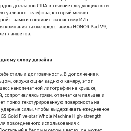
иардов долларов США в течение следующих пяти
лектуального телефона, который меняет
ройствами и соединит экосистему ИИ с
ия компания также представила HONOR Pad V9,
ке планшетов.
еднему слову дизайна
ебе стиль и долговечность. В дополнение к
льцом, окружающим заднюю камеру, этот
цесс нанопечатной литографии на крышке,
, сопротивляясь грязи, отпечаткам пальцев и
ет тонко текстурированную поверхность на
я ударные силы, чтобы выдерживать ежедневное
 Gold Five-star Whole Machine High-strength
 для повседневного использования с
 Доступный в белом и сером цветах, он может