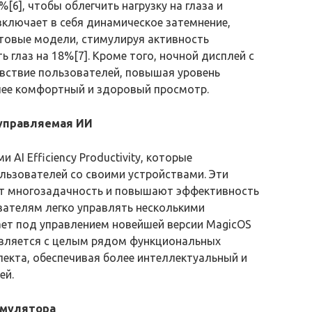
[6], чтобы облегчить нагрузку на глаза и
ключает в себя динамическое затемнение,
етовые модели, стимулируя активность
глаз на 18%[7]. Кроме того, ночной дисплей с
ствие пользователей, повышая уровень
олее комфортный и здоровый просмотр.
 управляемая ИИ
AI Efficiency Productivity, которые
ьзователей со своими устройствами. Эти
т многозадачность и повышают эффективность
вателям легко управлять несколькими
ет под управлением новейшей версии MagicOS
ставляется с целым рядом функциональных
екта, обеспечивая более интеллектуальный и
ей.
умулятора