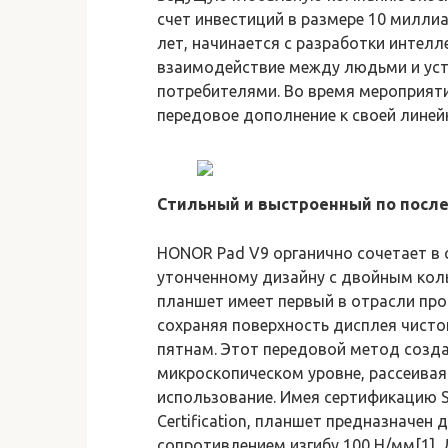
счет инвестиций в размере 10 милл
лет, начинается с разработки интел
взаимодействие между людьми и уст
потребителями. Во время мероприят
передовое дополнение к своей линей
Стильный и выстроенный по посл
HONOR Pad V9 органично сочетает в с
утонченному дизайну с двойным ко
планшет имеет первый в отрасли про
сохраняя поверхность дисплея чистой
пятнам. Этот передовой метод созда
микроскопическом уровне, рассеива
использование. Имея сертификацию SGS
Certification, планшет предназначен
сопротивлением изгибу 100 Н/мм[1].