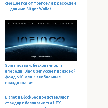
смещается от торговли к расходам
— данные Bitget Wallet
8 лет позади, бесконечность
впереди: BingX запускает призовой
фонд $10 млн и глобальные
празднования
Bitget и BlockSec представляют
стандарт безопасности UEX,