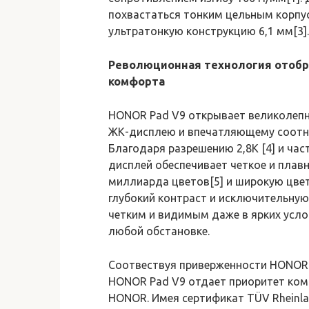
похвастаться тонким цельным корпусо
ультратонкую конструкцию 6,1 мм[3].
Революционная технология отобр
комфорта
HONOR Pad V9 открывает великолеп
ЖК-дисплею и впечатляющему соотн
Благодаря разрешению 2,8K [4] и ча
дисплей обеспечивает четкое и плав
миллиарда цветов[5] и широкую цвет
глубокий контраст и исключительную 
четким и видимым даже в ярких усл
любой обстановке.
Соотвествуя приверженности HONOR 
HONOR Pad V9 отдает приоритет ком
HONOR. Имея сертификат TÜV Rheinland