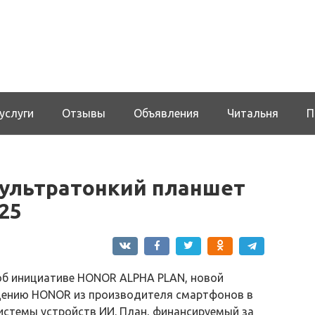
услуги
Отзывы
Объявления
Читальня
П
ультратонкий планшет
025
об инициативе HONOR ALPHA PLAN, новой
щению HONOR из производителя смартфонов в
стемы устройств ИИ. План, финансируемый за