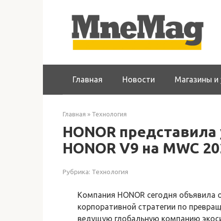
Перейти
к
контенту
Главная
Новости
Магазины и 
Главная
»
Технология
HONOR представила 
HONOR V9 на MWC 2
Рубрика:
Технология
Компания HONOR сегодня объявила 
корпоративной стратегии по превра
ведущую глобальную компанию экоси