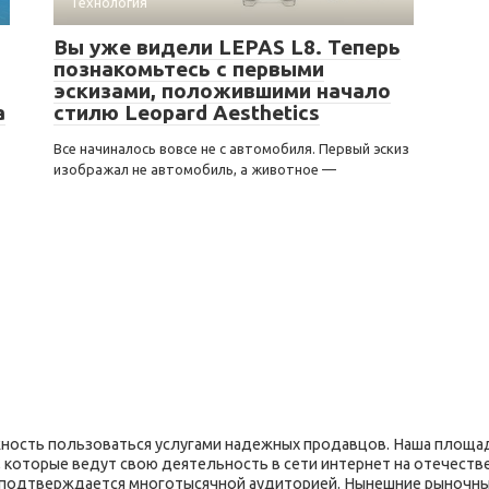
Технология
Вы уже видели LEPAS L8. Теперь
познакомьтесь с первыми
эскизами, положившими начало
а
стилю Leopard Aesthetics
Все начиналось вовсе не с автомобиля. Первый эскиз
изображал не автомобиль, а животное —
ость пользоваться услугами надежных продавцов. Наша площад
 которые ведут свою деятельность в сети интернет на отечеств
я подтверждается многотысячной аудиторией. Нынешние рыночн