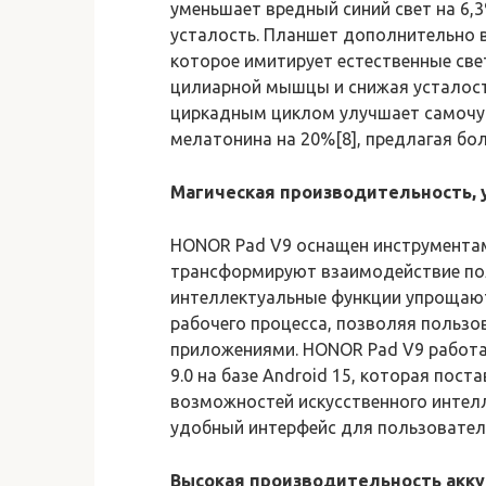
уменьшает вредный синий свет на 6,3%
усталость. Планшет дополнительно в
которое имитирует естественные св
цилиарной мышцы и снижая усталость 
циркадным циклом улучшает самочув
мелатонина на 20%[8], предлагая б
Магическая производительность,
HONOR Pad V9 оснащен инструментами 
трансформируют взаимодействие пол
интеллектуальные функции упрощаю
рабочего процесса, позволяя пользо
приложениями. HONOR Pad V9 работа
9.0 на базе Android 15, которая по
возможностей искусственного интелл
удобный интерфейс для пользовател
Высокая производительность
акк