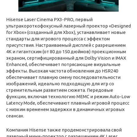
Hisense Laser Cinema PX3-PRO, первый
ультракороткофокусный лазерный проектор «Designed
for Xbox» (созданный для Xbox), устанавливает новые
стандарты для игрового процесса с эффектом
присутствия. Настраиваемый дисплей с разрешением
4K и гигантским (от 80 до 150 дюймов) проекционным
экраном, сертифицированный для Dolby Vision и IMAX
Enhanced, обеспечивает потрясающие визуальные
эффекты. Высокая частота обновления до HSR240
обеспечивает плавную смену последовательности
изображений, идеально подходящую для игр со
стремительным развитием сюжета. Передовые
функции, включая технологию MEMC и режим Auto-Low
Latency Mode, обеспечивают плавный игровой процесс
с низким временем задержки в динамичных игровых
сеансах.
Компания Hisense также продемонстрировала свой
лазерный мини-проектор с разрешением 4K Laser