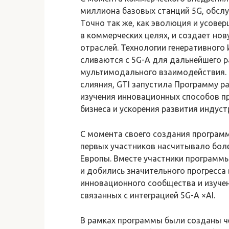
миллиона базовых станций 5G, обсл
Точно так же, как эволюция и усовер
в коммерческих целях, и создает нов
отраслей. Технологии генеративного 
сливаются с 5G-A для дальнейшего 
мультимодального взаимодействия. 
слияния, GTI запустила Программу ра
изучения инновационных способов п
бизнеса и ускорения развития индус
С момента своего создания программ
первых участников насчитывало боле
Европы. Вместе участники программ
и добились значительного прогресса
инновационного сообщества и изуче
связанных с интеграцией 5G-A ×AI.
В рамках программы были созданы 