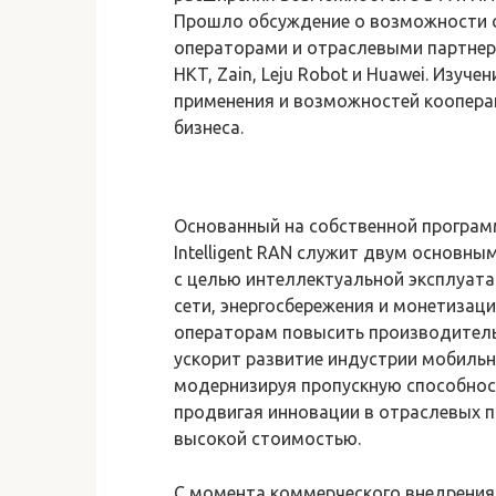
Прошло обсуждение о возможности 
операторами и отраслевыми партнерам
HKT, Zain, Leju Robot и Huawei. Изуч
применения и возможностей коопера
бизнеса.
Основанный на собственной программ
Intelligent RAN служит двум основны
с целью интеллектуальной эксплуата
сети, энергосбережения и монетизац
операторам повысить производительн
ускорит развитие индустрии мобильн
модернизируя пропускную способнос
продвигая инновации в отраслевых п
высокой стоимостью.
С момента коммерческого внедрения 