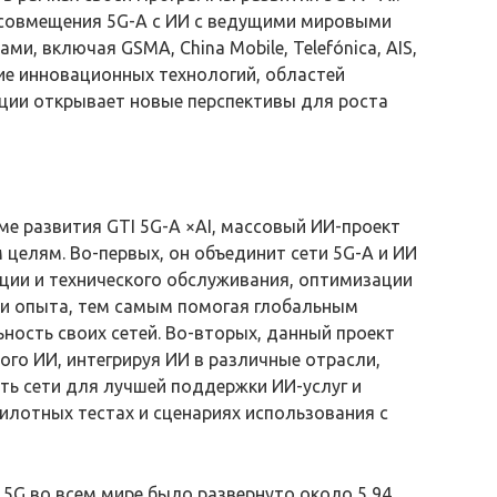
совмещения 5G-A с ИИ с ведущими мировыми
и, включая GSMA, China Mobile, Telefónica, AIS,
ение инновационных технологий, областей
ции открывает новые перспективы для роста
е развития GTI 5G-A ×AI, массовый ИИ-проект
м целям. Во-первых, он объединит сети 5G-A и ИИ
ции и технического обслуживания, оптимизации
ии опыта, тем самым помогая глобальным
ость своих сетей. Во-вторых, данный проект
ого ИИ, интегрируя ИИ в различные отрасли,
ть сети для лучшей поддержки ИИ-услуг и
илотных тестах и сценариях использования с
5G во всем мире было развернуто около 5,94