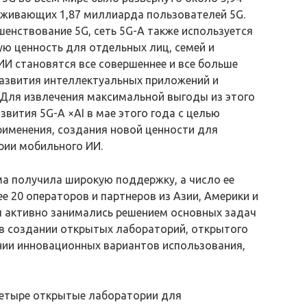
уживающих 1,87 миллиарда пользователей 5G.
шенствование 5G, сеть 5G-A также используется
ую ценность для отдельных лиц, семей и
ИИ становятся все совершеннее и все больше
развития интеллектуальных приложений и
Для извлечения максимальной выгоды из этого
звития 5G-A ×AI в мае этого года с целью
рименения, создания новой ценности для
трии мобильного ИИ.
а получила широкую поддержку, а число ее
е 20 операторов и партнеров из Азии, Америки и
ы активно занимались решением основных задач
 в создании открытых лабораторий, открытого
нии инновационных вариантов использования,
четыре открытые лаборатории для