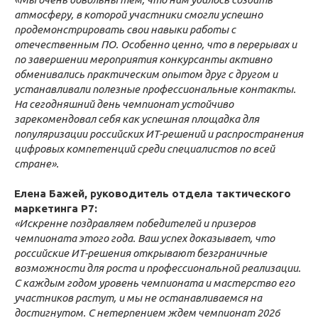
атмосферу, в которой участники
смогли успешно
продемонстрирова
ть
свои навыки работы с
отечественным
ПО
. Особенно ценно, что
в перерывах и
по завершении мероприятия
конкурсанты
активно
обменивались практическим опытом
друг с другом и
устанавлива
ли
полезные профессиональные контакты.
На сегодняшний день ч
емпионат
устойчиво
зарекомендовал себя как успешная площадка для
популяриз
ации
российски
х
ИТ-решени
й
и
распространения
цифровых компетенций среди специалистов по всей
стране».
Елена Бажей, руководитель отдела тактического
маркетинга Р7:
«
Искренне поздравляем победителей и призеров
чемпионата этого года. Ваш успех доказывает, что
российские ИТ-решения открывают безграничные
возможности для роста и профессиональной реализации.
С каждым годом уровень чемпионата
и мастерств
о его
участников
растут, и мы не останавливаемся на
достигнутом. С нетерпением ждем
чемпионат 2026