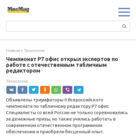
Перейти
к
контенту
Поиск:
Главная
»
Технология
Чемпионат Р7 офис открыл экспертов по
работе с отечественным табличным
редактором
Технология
Объявлены триумфаторы II Всероссийского
чемпионата по табличному редактору Р7 офис.
Специалисты со всей России не только соревновались
за денежные призы, но также учились работать в
современном отечественном программном
обеспечении и приобрели бесценный опыт.