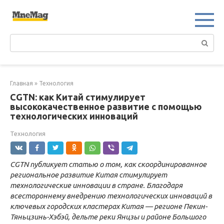
Перейти
к
контенту
Поиск:
Главная
»
Технология
CGTN: как Китай стимулирует
высококачественное развитие с помощью
технологических инноваций
Технология
CGTN публикует статью о том, как скоординированное
региональное развитие Китая стимулирует
технологические инновации в стране. Благодаря
всестороннему внедрению технологических инноваций в
ключевых городских кластерах Китая — регионе Пекин-
Тяньцзинь-Хэбэй, дельте реки Янцзы и районе Большого