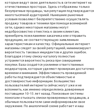
которые ведут свою деятельность в сети интернет на
отечественных просторах. Здесь отображены только
безупречные продавцы, чья репутация подтверждается
многотысячной аудиторией. Нынешние рыночные
условия позволяют беспрепятственно осуществлять
продажу товаров и техники при помощи всемирной
сети, однако некоторые магазины могут
недобросовестно отнестись к своим клиентам,
пренебречь пожеланиями заказчика или отправить
продукцию, не соответствующую заявленным
характеристикам и качеству. Официальные интернет
магазины следят за своей репутацией, минимизируют
вероятность таковых инцидентов и других ошибок.
Благодаря этому списку-каталогу полностью
устраняется вероятность риска при совершении
покупки. База создаётся усилиями ответственных
модераторов, которые уделяют проверкам достаточно
времени и внимания. Эффективность проведенной
работы подтверждается объективностью и
достоверностью информации. Большинство
пользователей интернета сейчас могут уже и не
вспомнить, как именно определялись доверенные
поставщики 10-15 лет назад. Поисковые системы
помогали отыскать списки проверенных продавцов, а
обычные пользователи сами информировали свое
окружение. По аналогичной схеме работает и наш