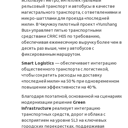
использует метро, интеллектуальный
рельсовый транспорт и автобусы в качестве
магистрального транспорта, с ответвлениями и
микро-шаттлами для проезда «последней
мили». В Чжучжоу пилотный проект «Yunshang
Bus» управляет пятью транспортными
средствами CRRC H05 по требованию,
обеспечивая ежемесячную выручку более чем в
десять раз выше, чем у автобусов с
фиксированным маршрутом.
Smart Logistics
— обеспечивает интеграцию
общественного транспорта с логистикой,
чтобы сократить расходы на доставку
«последней мили» на 50 % при одновременном
повышении эффективности на 40 %.
Благодаря поэтапной, основанной на сценариях
модернизации решение
Green
Infrastructure
реализует интеграцию
транспортных средств, дорог и облака с
восприятием на уровне SL3 на ключевых
городских перекрестках, поддерживая