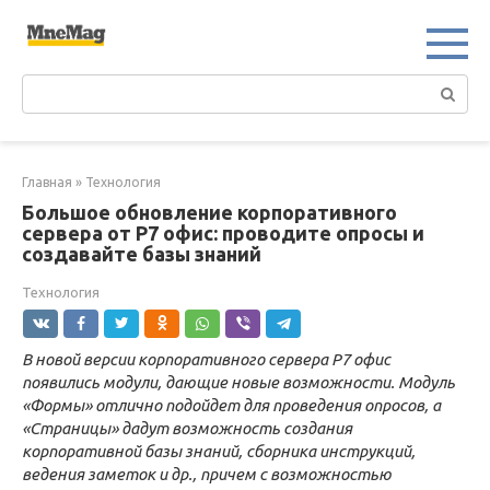
Перейти
к
контенту
Поиск:
Главная
»
Технология
Большое обновление корпоративного
сервера от Р7 офис: проводите опросы и
создавайте базы знаний
Технология
В
новой версии
корпоративного сервера Р7 офис
появились модули, дающие новые возможности
.
Модуль
«Формы» отлично подойдет для проведения опросов, а
«Страницы» дадут возможность создания
корпоративной базы знаний, сборника инструкций,
ведения заметок и др., причем с возможностью