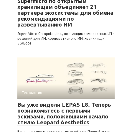
Supermicro по открытым
хранилищам объединяет 21
партнера экосистемы для обмена
рекомендациями по
развертыванию ИИ
Super Micro Computer, Inc., поставщик комплексных ИТ-
решений для ИИ, корпоративного ИИ, хранилищ и
5G/Edge
Технология
Вы уже видели LEPAS L8. Теперь
познакомьтесь с первыми
эскизами, положившими начало
стилю Leopard Aesthetics
Все начиналось вовсе не с автомобиля. Первый эскиз