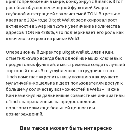
криптоприложений в мире, конкурируя с Binance. Этот
рост был обусловлен мощной функцией Swap и
глубокой интеграцией с экосистемой TON. В третьем
квартале 2024 года Bitget Wallet зафиксировал рост
активности в Swap на 125% и увеличение количества
адресов TON на 4886%, что подчеркивает его роль как
ключевого игрока на рынке Web3.
Операционный директор Bitget Wallet, Элвин Кан,
отметил: «Swap всегда был одной из наших ключевых
продуктовых функций, и мы стремимся создать лучший
торговый опыт. Это углубленное сотрудничество с
1inch помогает укрепить нашу позицию как лучшего
мультичейн-кошелька и дает пользователям доступ к
большему количеству возможностей в Web3». Также
Кан намекнул на дальнейшие совместные инициативы
с 1inch, направленные на предоставление
пользователям еще большей ценности и
вознаграждений.
Вам также может быть интересно