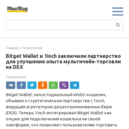
Перейти
к
контенту
Поиск:
Главная
»
Технология
Bitget Wallet и 1inch заключили партнерство
для улучшения опыта мультичейн-торговли
на DEX
Технология
Bitget Wallet, некостодиальный Web3-кошелек,
объявил о стратегическом партнерстве с 1inch,
ведущим агрегатором децентрализованных бирж
(DEX). Теперь 1inch интегрировал Bitget Wallet как
опцию для подключения кошелька на своей
платформе, что позволяет пользователям торговать