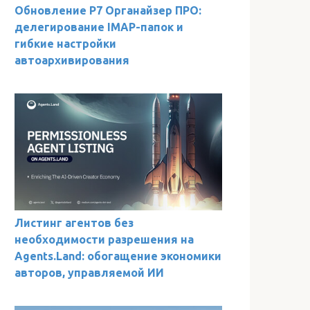
Обновление Р7 Органайзер ПРО:
делегирование IMAP-папок и
гибкие настройки
автоархивирования
Листинг агентов без
необходимости разрешения на
Agents.Land: обогащение экономики
авторов, управляемой ИИ