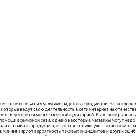
ость пользоваться услугами надежных продавцов. Наша площад
 которые ведут свою деятельность в сети интернет на отечеств
я подтверждается многотысячной аудиторией. Нынешние рыночн
 помощи всемирной сети, однако некоторые магазины могут недо
 или отправить продукцию, не соответствующую заявленным хара
й, минимизируют вероятность таковых инцидентов и других ошибо