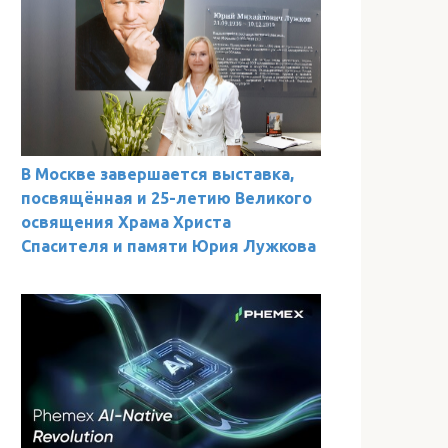
В Москве завершается выставка,
посвящённая и 25-летию Великого
освящения Храма Христа
Спасителя и памяти Юрия Лужкова