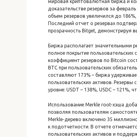
мировая криптовалютная биржа и ко
доказательстве резервов за февраль
объем резервов увеличился до 186%,
Последний отчет о резервах подтве
прозрачность Bitget, демонстрируя 
Биржа располагает значительными ре
полное покрытие пользовательских с
коэффициент резервов по Bitcoin сос
BTC при пользовательских обязательс
составляют 173% – биржа удерживает
пользовательских активов. Резервы 
уровне: USDT – 138%, USDC – 121%, ч
Использование Merkle root-хэша доб
позволяя пользователям самостоятел
Merkle-дерево включено 35 миллионо
к подотчетности. В отчете отмечаетс
пользовательских активов и поддер