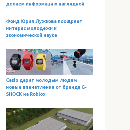
делаем информацию наглядной
Фонд Юрия Лужкова поощряет
интерес молодежи к
экономической науке
Casio дарит молодым людям
новые впечатления от бренда G-
SHOCK на Roblox