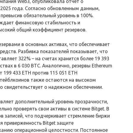
мпания Web3, опубликовала отчет о
 2025 года. Согласно обновленным данным,
 превысив обязательный уровень в 100%.
рждает финансовую стабильность и
высокий общий коэффициент резервов.
зервами в основных активах, что обеспечивает
редств. Разбивка показателей показывает, что
тавляет 322% – на счетах хранится более 19 393
твах в 6 030 BTC. Аналогично, резервы Ethereum
 199 433 ETH против 115 051 ETH
стейблкоинов также остаются на высоком
то свидетельствует о надежном обеспечении.
авляет дополнительный уровень прозрачности,
ьно проверять свои активы в системе Bitget. В
в записей, что подчеркивает стремление биржи
я приверженность Bitget защите
жанию операционной целостности. Постоянное