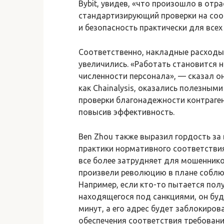
Bybit, увидев, «что произошло в отр
стандартизирующий проверки на со
и безопасность практически для всех
Соответственно, накладные расходы
увеличились. «Работать становится 
численности персонала», — сказал он
как Chainalysis, оказались полезным
проверки благонадежности контраген
повысив эффективность.
Ben Zhou также выразил гордость за
практики нормативного соответствия
все более затрудняет для мошеннико
произвели революцию в плане соблю
Например, если кто-то пытается пол
находящегося под санкциями, он буд
минут, а его адрес будет заблокиро
обеспечения соответствия требован