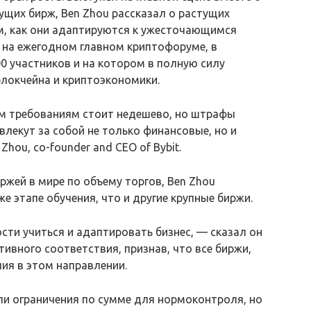
ущих бирж, Ben Zhou рассказал о растущих
м, как они адаптируются к ужесточающимся
на ежегодном главном криптофоруме, в
0 участников и на котором в полную силу
блокчейна и криптоэкономики.
м требованиям стоит недешево, но штрафы
влекут за собой не только финансовые, но и
hou, co-founder and CEO of Bybit.
жей в мире по объему торгов, Ben Zhou
же этапе обучения, что и другие крупные биржи.
ости учиться и адаптировать бизнес, — сказал он
ивного соответствия, признав, что все биржи,
лия в этом направлении.
ли ограничения по сумме для нормоконтроля, но