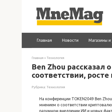
Перейти
к
контенту
Главная
Новости
Магазины и 
Главная
»
Технология
Ben Zhou рассказал 
соответствии, росте
Рубрика:
Технология
На конференции TOKEN2049 Ben Zhou, 
мнением о соответствии криптовал
разумном внедрении ИИ и новых факто