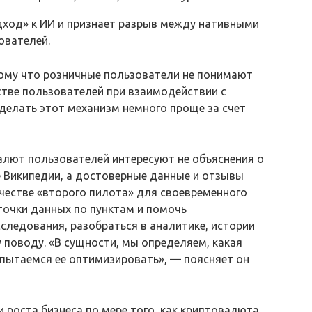
одход» к ИИ и признает разрыв между нативными
ователей.
тому что розничные пользователи не понимают
стве пользователей при взаимодействии с
делать этот механизм немного проще за счет
лют пользователей интересуют не объяснения о
 Википедии, а достоверные данные и отзывы
ачестве «второго пилота» для своевременного
точки данных по пунктам и помочь
ледования, разобраться в аналитике, истории
 поводу. «В сущности, мы определяем, какая
и пытаемся ее оптимизировать», — поясняет он
и роста бизнеса по мере того, как криптовалюта