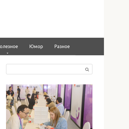
олезное
Юмор
Разное
Поиск: