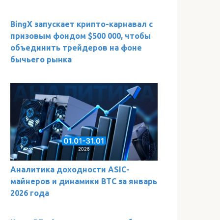
BingX запускает крипто-карнавал с
призовым фондом $500 000, чтобы
объединить трейдеров на фоне
бычьего рынка
Аналитика доходности ASIC-
майнеров и динамики BTC за январь
2026 года