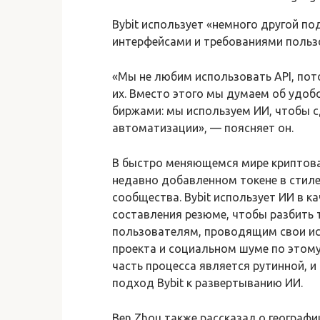
Bybit использует «немного другой п
интерфейсами и требованиями польз
«Мы не любим использовать API, по
их. Вместо этого мы думаем об удоб
биржами: мы используем ИИ, чтобы с
автоматизации», — поясняет он.
В быстро меняющемся мире криптова
недавно добавленном токене в стиле
сообщества. Bybit использует ИИ в к
составления резюме, чтобы разбить 
пользователям, проводящим свои исс
проекта и социальном шуме по этому
часть процесса является рутинной, 
подход Bybit к развертыванию ИИ.
Ben Zhou также рассказал о географи