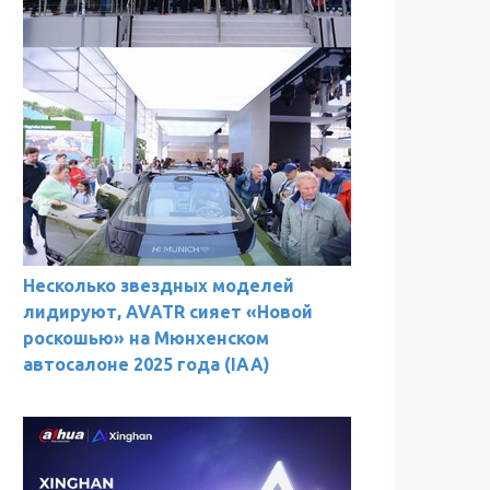
Несколько звездных моделей
лидируют, AVATR сияет «Новой
роскошью» на Мюнхенском
автосалоне 2025 года (IAA)