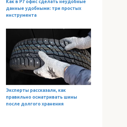
Как в Р7 офис сделать неудобные
данные удобными: три простых
инструмента
Эксперты рассказали, как
правильно осматривать шины
после долгого хранения