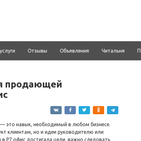
услуги
Отзывы
Объявления
Читальня
П
ия продающей
ис
— это навык, необходимый в любом бизнесе.
кт клиентам, но и идеи руководителю или
 в Р7 офис достигала цели, важно следовать