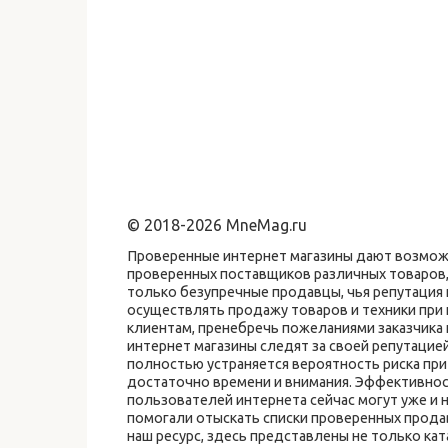
© 2018-2026 MneMag.ru
Проверенные интернет магазины дают возможн
проверенных поставщиков различных товаров,
только безупречные продавцы, чья репутаци
осуществлять продажу товаров и техники при
клиентам, пренебречь пожеланиями заказчика
интернет магазины следят за своей репутацие
полностью устраняется вероятность риска пр
достаточно времени и внимания. Эффективно
пользователей интернета сейчас могут уже и 
помогали отыскать списки проверенных прода
наш ресурс, здесь представлены не только ка