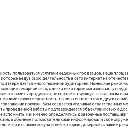
ость пользоваться услугами надежных продавцов. Наша площад
 которые ведут свою деятельность в сети интернет на отечеств
я подтверждается многотысячной аудиторией. Нынешние рыночн
 помощи всемирной сети, однако некоторые магазины могут недо
 или отправить продукцию, не соответствующую заявленным хара
й, минимизируют вероятность таковых инцидентов и других ошибо
и совершении покупки. База создаётся усилиями ответственных 
сть проведенной работы подтверждается объективностью и до
не вспомнить, как именно определялись доверенные поставщики 
вцов, а обычные пользователи сами информировали свое окружен
талоги, но и отзывы покупателей, которые доверились нашим ре