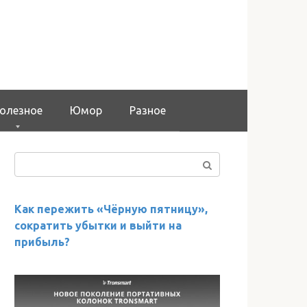
олезное
Юмор
Разное
Поиск:
Как пережить «Чёрную пятницу»,
сократить убытки и выйти на
прибыль?