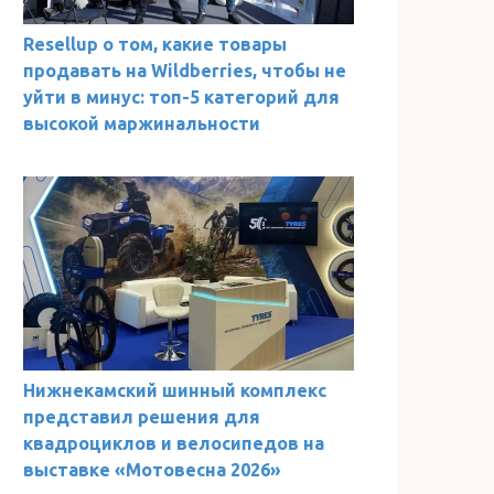
Resellup о том, какие товары
продавать на Wildberries, чтобы не
уйти в минус: топ-5 категорий для
высокой маржинальности
Нижнекамский шинный комплекс
представил решения для
квадроциклов и велосипедов на
выставке «Мотовесна 2026»