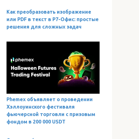
Как преобразовать изображение
или PDF в текст в Р7-Офис: простые
решения для сложных задач
Phemex объявляет о проведении
Хэллоуинского фестиваля
фьючерсной торговли с призовым
фондом в 200 000 USDT