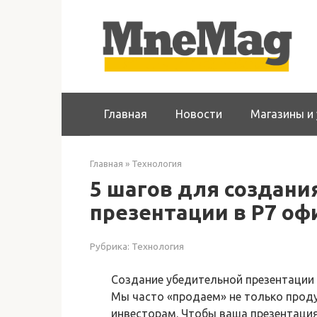
Перейти
к
контенту
Главная
Новости
Магазины и 
Главная
»
Технология
5 шагов для создан
презентации в Р7 оф
Рубрика:
Технология
Создание убедительной презентации 
Мы часто «продаем» не только проду
инвесторам. Чтобы ваша презентация