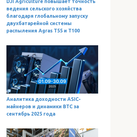
DJI Agriculture повышает точность
ведения сельского хозяйства
благодаря глобальному запуску
двухбатарейной системы
распыления Agras T55 и T100
Аналитика доходности ASIC-
майнеров и динамики BTC за
сентябрь 2025 года