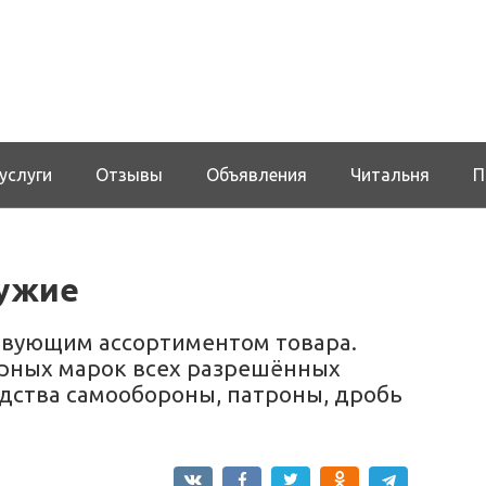
услуги
Отзывы
Объявления
Читальня
П
ружие
твующим ассортиментом товара.
рных марок всех разрешённых
редства самообороны, патроны, дробь