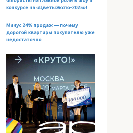
Флористы на главной роли в шоу и
конкурсе на «ЦветыЭкспо-2025»!
Минус 24% продаж — почему
дорогой квартиры покупателю уже
недостаточно