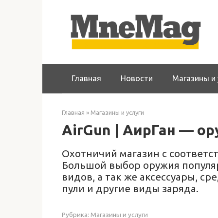
Перейти
к
контенту
Главная
Новости
Магазины и 
Главная
»
Магазины и услуги
AirGun | АирГан — о
Охотничий магазин с соответс
Большой выбор оружия популя
видов, а так же аксессуары, с
пули и другие виды заряда.
Рубрика:
Магазины и услуги