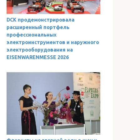
DCK продемонстрировала
расширенный портфель
профессиональных
электроинструментов и наружного
электрооборудования на
EISENWARENMESSE 2026