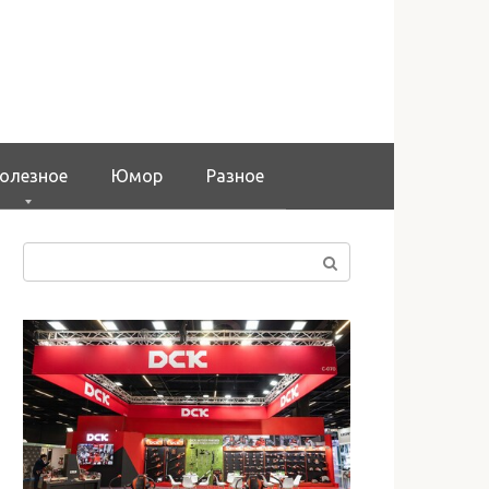
олезное
Юмор
Разное
Поиск: