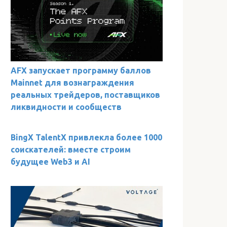
AFX запускает программу баллов
Mainnet для вознаграждения
реальных трейдеров, поставщиков
ликвидности и сообществ
BingX TalentX привлекла более 1000
соискателей: вместе строим
будущее Web3 и AI