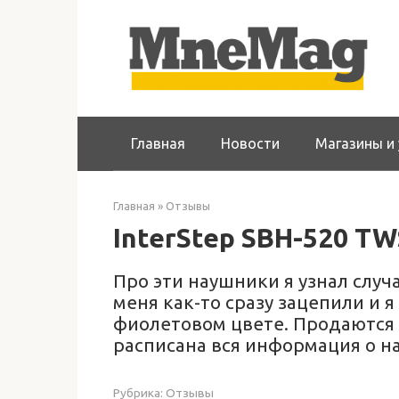
Перейти
к
контенту
Главная
Новости
Магазины и 
Главная
»
Отзывы
InterStep SBH-520 TW
Про эти наушники я узнал случ
меня как-то сразу зацепили и я
фиолетовом цвете. Продаются 
расписана вся информация о н
Рубрика:
Отзывы