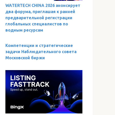
WATERTECH CHINA 2026 анонсирует
два форума, приглашая к ранней
предварительной регистрации
глобальных специалистов по
водным ресурсам
Компетенции и стратегические
задачи Наблюдательного совета
Московской биржи