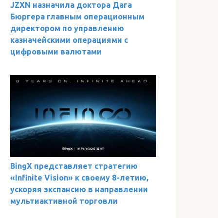
JZXN назначила доктора Дага
Бюргера главным операционным
директором по управлению
казначейскими операциями с
цифровыми валютами
BingX представляет стратегию
«Infinite Vision» к своему 8-летию,
ускоряя экспансию в направлении
мультиактивной торговли