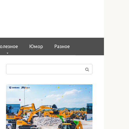
олезное
Юмор
Разное
Поиск: