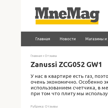
Перейти
к
контенту
Главная
Новости
Магазины и 
Главная
»
Отзывы
Zanussi ZCG052 GW1
У нас в квартире есть газ, поэ
очень экономично. Особенно э
использованием счетчика, в ме
при том что плиту мы использу
Рубрика:
Отзывы