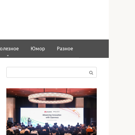
олезное
Юмор
Разное
Поиск: