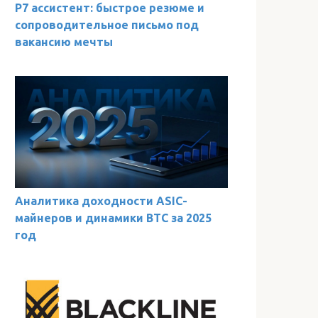
Р7 ассистент: быстрое резюме и
сопроводительное письмо под
вакансию мечты
Аналитика доходности ASIC-
майнеров и динамики BTC за 2025
год