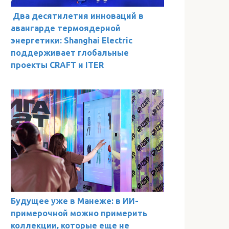
Два десятилетия инноваций в
авангарде термоядерной
энергетики: Shanghai Electric
поддерживает глобальные
проекты CRAFT и ITER
Будущее уже в Манеже: в ИИ-
примерочной можно примерить
коллекции, которые еще не