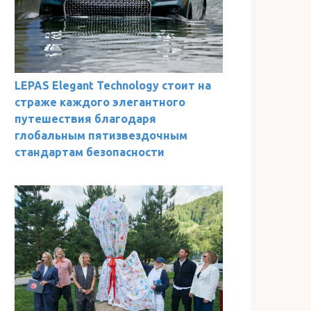
LEPAS Elegant Technology стоит на
страже каждого элегантного
путешествия благодаря
глобальным пятизвездочным
стандартам безопасности