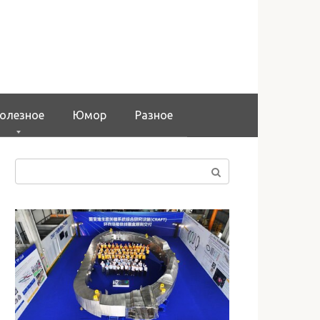
олезное
Юмор
Разное
Поиск: