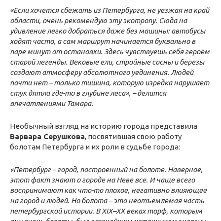
«Если хочется сбежать из Петербурга, не уезжая на край
области, очень рекомендую эту экотропу. Сюда на
удивление легко добраться даже без машины: автобусы
ходят часто, а сам маршрут начинается буквально в
паре минут от остановки. Здесь чувствуешь себя героем
старой легенды. Вековые ели, стройные сосны и березы
создают атмосферу абсолютного уединения. Людей
почти нет – только тишина, которую изредка нарушает
стук дятла где-то в глубине леса», – делится
впечатлениями Тамара.
Необычный взгляд на историю города представила
Варвара Серушкова
, посвятившая свою работу
болотам Петербурга и их роли в судьбе города:
«Петербург – город, построенный на болоте. Наверное,
этот факт знают о городе на Неве все. И чаще всего
воспринимают как что-то плохое, негативно влияющее
на город и людей. Но болота – это неотъемлемая часть
петербургской истории. В XIX–XX веках торф, которым