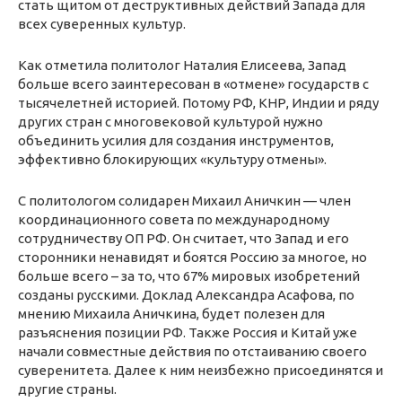
стать щитом от деструктивных действий Запада для
всех суверенных культур.
Как отметила политолог Наталия Елисеева, Запад
больше всего заинтересован в «отмене» государств с
тысячелетней историей. Потому РФ, КНР, Индии и ряду
других стран с многовековой культурой нужно
объединить усилия для создания инструментов,
эффективно блокирующих «культуру отмены».
C политологом солидарен Михаил Аничкин — член
координационного совета по международному
сотрудничеству ОП РФ. Он считает, что Запад и его
сторонники ненавидят и боятся Россию за многое, но
больше всего – за то, что 67% мировых изобретений
созданы русскими. Доклад Александра Асафова, по
мнению Михаила Аничкина, будет полезен для
разъяснения позиции РФ. Также Россия и Китай уже
начали совместные действия по отстаиванию своего
суверенитета. Далее к ним неизбежно присоединятся и
другие страны.