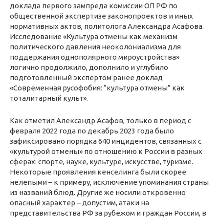
доклада первого зампреда комиссии ОП РФ по
общественной экспертизе законопроектов и иных
нормативных актов, политолога Александра Асафова.
Исследование «Культура отмены как механизм
политического давления неоколониализма для
поддержания однополярного мироустройства»
логично продолжило, дополнило и углубило
подготовленный экспертом ранее доклад
«Современная русофобия: “культура отмены” как
тоталитарный культ».
Как отметил Александр Асафов, только в период с
февраля 2022 года по декабрь 2023 года было
зафиксировано порядка 640 инцидентов, связанных с
«культурой отмены» по отношению к России в разных
сферах: спорте, науке, культуре, искусстве, туризме.
Некоторые проявления кенселинга были скорее
нелепыми – к примеру, исключение упоминания страны
из названий блюд. Другие же носили откровенно
опасный характер – допустим, атаки на
представительства РФ за рубежом и граждан России, в