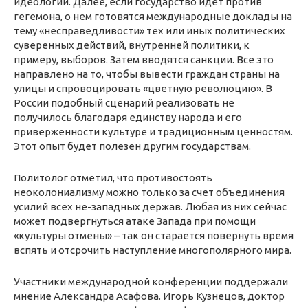
идеологии. Далее, если государство идет против
гегемона, о нем готовятся международные доклады на
тему «несправедливости» тех или иных политических
суверенных действий, внутренней политики, к
примеру, выборов. Затем вводятся санкции. Все это
направлено на то, чтобы вывести граждан страны на
улицы и спровоцировать «цветную революцию». В
России подобный сценарий реализовать не
получилось благодаря единству народа и его
приверженности культуре и традиционным ценностям.
Этот опыт будет полезен другим государствам.
Политолог отметил, что противостоять
неоколониализму можно только за счет объединения
усилий всех не-западных держав. Любая из них сейчас
может подвергнуться атаке Запада при помощи
«культуры отмены» – так он старается повернуть время
вспять и отсрочить наступление многополярного мира.
Участники международной конференции поддержали
мнение Александра Асафова. Игорь Кузнецов, доктор