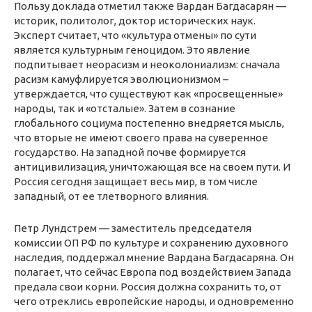
Пользу доклада отметил также Вардан Багдасарян —
историк, политолог, доктор исторических наук.
Эксперт считает, что «культура отмены» по сути
является культурным геноцидом. Это явление
подпитывает неорасизм и неоколониализм: сначала
расизм камуфлируется эволюционизмом –
утверждается, что существуют как «просвещенные»
народы, так и «отсталые». Затем в сознание
глобального социума постепенно внедряется мысль,
что вторые не имеют своего права на суверенное
государство. На западной почве формируется
антицивилизация, уничтожающая все на своем пути. И
Россия сегодня защищает весь мир, в том числе
западный, от ее тлетворного влияния.
Петр Лундстрем — заместитель председателя
комиссии ОП РФ по культуре и сохранению духовного
наследия, поддержал мнение Вардана Багдасаряна. Он
полагает, что сейчас Европа под воздействием Запада
предала свои корни. Россия должна сохранить то, от
чего отреклись европейские народы, и одновременно