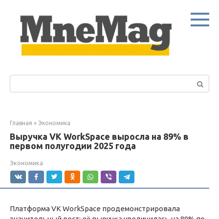
Перейти
к
контенту
Поиск:
Главная
»
Экономика
Выручка VK WorkSpace выросла на 89% в
первом полугодии 2025 года
Экономика
Платформа VK WorkSpace продемонстрировала
значительный рост: её выручка увеличилась на 89% по