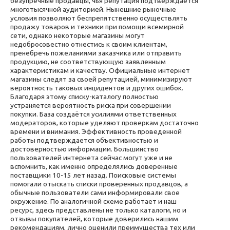
безупречные продавцы, чья репутация подтверждается
многотысячной аудиторией. Нынешние рыночные
условия позволяют беспрепятственно осуществлять
продажу товаров и техники при помощи всемирной
сети, однако некоторые магазины могут
недобросовестно отнестись к своим клиентам,
пренебречь пожеланиями заказчика или отправить
продукцию, не соответствующую заявленным
характеристикам и качеству. Официальные интернет
магазины следят за своей репутацией, минимизируют
вероятность таковых инцидентов и других ошибок.
Благодаря этому списку-каталогу полностью
устраняется вероятность риска при совершении
покупки. База создаётся усилиями ответственных
модераторов, которые уделяют проверкам достаточно
времени и внимания. Эффективность проведенной
работы подтверждается объективностью и
достоверностью информации. Большинство
пользователей интернета сейчас могут уже и не
вспомнить, как именно определялись доверенные
поставщики 10-15 лет назад. Поисковые системы
помогали отыскать списки проверенных продавцов, а
обычные пользователи сами информировали свое
окружение. По аналогичной схеме работает и наш
ресурс, здесь представлены не только каталоги, но и
отзывы покупателей, которые доверились нашим
рекомендациям, лично оценили преимущества тех или