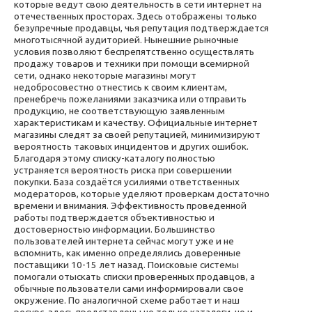
которые ведут свою деятельность в сети интернет на
отечественных просторах. Здесь отображены только
безупречные продавцы, чья репутация подтверждается
многотысячной аудиторией. Нынешние рыночные
условия позволяют беспрепятственно осуществлять
продажу товаров и техники при помощи всемирной
сети, однако некоторые магазины могут
недобросовестно отнестись к своим клиентам,
пренебречь пожеланиями заказчика или отправить
продукцию, не соответствующую заявленным
характеристикам и качеству. Официальные интернет
магазины следят за своей репутацией, минимизируют
вероятность таковых инцидентов и других ошибок.
Благодаря этому списку-каталогу полностью
устраняется вероятность риска при совершении
покупки. База создаётся усилиями ответственных
модераторов, которые уделяют проверкам достаточно
времени и внимания. Эффективность проведенной
работы подтверждается объективностью и
достоверностью информации. Большинство
пользователей интернета сейчас могут уже и не
вспомнить, как именно определялись доверенные
поставщики 10-15 лет назад. Поисковые системы
помогали отыскать списки проверенных продавцов, а
обычные пользователи сами информировали свое
окружение. По аналогичной схеме работает и наш
ресурс, здесь представлены не только каталоги, но и